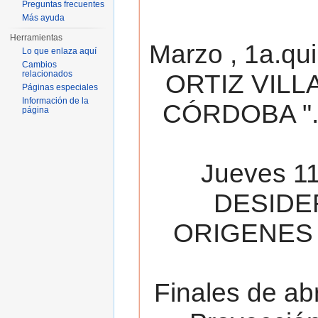
Preguntas frecuentes
Más ayuda
Herramientas
Marzo , 1a.qu
Lo que enlaza aquí
Cambios
relacionados
ORTIZ VILL
Páginas especiales
Información de la
CÓRDOBA ". 
página
Jueves 11
DESIDE
ORIGENES 
Finales de ab