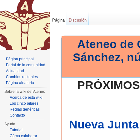
Página
Discusión
Ateneo de 
Sánchez, n
Página principal
Portal de la comunidad
Actualidad
Cambios recientes
PRÓXIMOS
Página aleatoria
Sobre la wiki del Ateneo
Acerca de esta wiki
Los cinco pilares
Reglas genéricas
Contacto
Nueva Junta 
Ayuda
Tutorial
Cómo colaborar