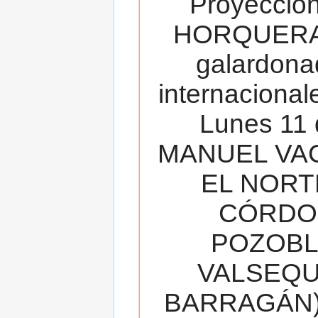
Proyecció
HORQUERA
galardona
internacionale
Lunes 11 
MANUEL VAC
EL NORT
CÓRDOB
POZOBL
VALSEQUIL
BARRAGÁN).T