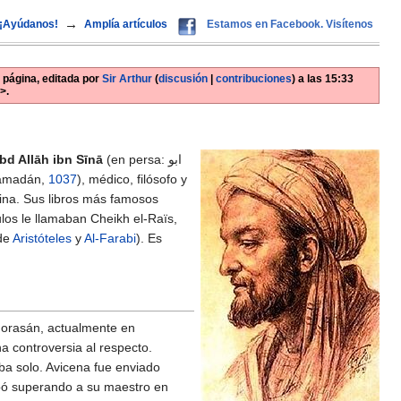
→
¡Ayúdanos!
Amplía artículos
Estamos en Facebook. Visítenos
 página, editada por
Sir Arthur
(
discusión
|
contribuciones
)
a las
15:33
>.
bd Allāh ibn Sīnā
(en persa: ابو
amadán,
1037
), médico, filósofo y
cina. Sus libros más famosos
los le llamaban Cheikh el-Raïs,
 de
Aristóteles
y
Al-Farabi
). Es
Jorasán, actualmente en
 controversia al respecto.
aba solo. Avicena fue enviado
abó superando a su maestro en