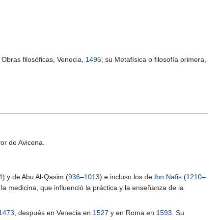
Obras filosóficas, Venecia,
1495
; su Metafísica o filosofía primera,
yor de Avicena.
4
) y de Abu Al-Qasim (
936
–
1013
) e incluso los de
Ibn Nafis
(
1210
–
a medicina, que influenció la práctica y la enseñanza de la
1473
, después en Venecia en
1527
y en Roma en
1593
. Su