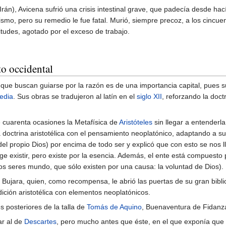
n), Avicena sufrió una crisis intestinal grave, que padecía desde hací
mismo, pero su remedio le fue fatal. Murió, siempre precoz, a los cincu
itudes, agotado por el exceso de trabajo.
o occidental
que buscan guiarse por la razón es de una importancia capital, pues s
edia
. Sus obras se tradujeron al latín en el
siglo XII
, reforzando la doct
 cuarenta ocasiones la Metafísica de
Aristóteles
sin llegar a entenderl
doctrina aristotélica con el pensamiento neoplatónico, adaptando a s
del propio Dios) por encima de todo ser y explicó que con esto se nos l
ge existir, pero existe por la esencia. Además, el ente está compuesto
 los seres mundo, que sólo existen por una causa: la voluntad de Dios).
Bujara, quien, como recompensa, le abrió las puertas de su gran bib
dición aristotélica con elementos neoplatónicos.
 posteriores de la talla de
Tomás de Aquino
, Buenaventura de Fidanz
ar al de
Descartes
, pero mucho antes que éste, en el que exponía que 