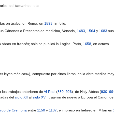
barbo, del tamarindo, etc.
adas en árabe, en Roma, en
1593
, in-folio.
 sus Cánones o Preceptos de medicina, Venecia,
1483
,
1564
y
1683
sus 
s obras en francés; sólo se publicó la Lógica, París,
1658
, en octavo.
e las leyes médicas»), compuesto por cinco libros, es la obra médica ma
 los trabajos anteriores de
Al-Razi
(
850
–
926
), de Haly-Abbas (
930
–
99
uzadas del
siglo XII
al
siglo XVII
trajeron de nuevo a Europa el Canon de l
rdo de Cremona
entre
1150
y
1187
, e impreso en hebreo en Milán en