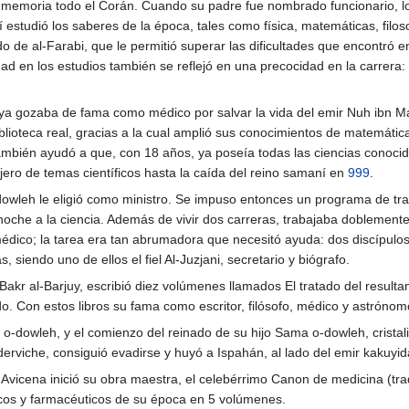
e memoria todo el Corán. Cuando su padre fue nombrado funcionario, 
í estudió los saberes de la época, tales como física, matemáticas, filos
do de al-Farabi, que le permitió superar las dificultades que encontró en
dad en los estudios también se reflejó en una precocidad en la carrera
a gozaba de fama como médico por salvar la vida del emir Nuh ibn Ma
iblioteca real, gracias a la cual amplió sus conocimientos de matemátic
ambién ayudó a que, con 18 años, ya poseía todas las ciencias conoci
ejero de temas científicos hasta la caída del reino samaní en
999
.
wleh le eligió como ministro. Se impuso entonces un programa de tra
noche a la ciencia. Además de vivir dos carreras, trabajaba doblemente:
édico; la tarea era tan abrumadora que necesitó ayuda: dos discípulos
s, siendo uno de ellos el fiel Al-Juzjani, secretario y biógrafo.
Bakr al-Barjuy, escribió diez volúmenes llamados El tratado del resulta
. Con estos libros su fama como escritor, filósofo, médico y astrónomo
 o-dowleh, y el comienzo del reinado de su hijo Sama o-dowleh, cristaliz
derviche, consiguió evadirse y huyó a Ispahán, al lado del emir kakuyid
vicena inició su obra maestra, el celebérrimo Canon de medicina (trad
cos y farmacéuticos de su época en 5 volúmenes.