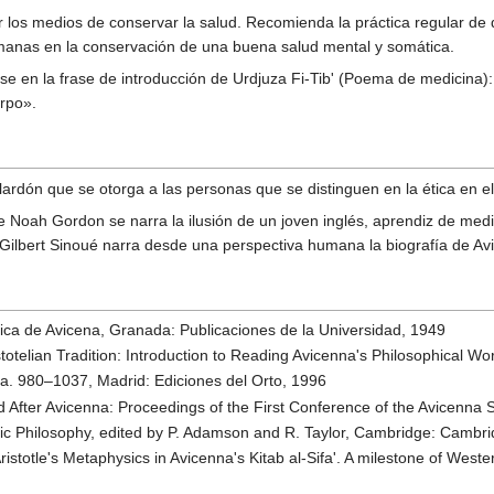
 los medios de conservar la salud. Recomienda la práctica regular de d
umanas en la conservación de una buena salud mental y somática.
e en la frase de introducción de Urdjuza Fi-Tib' (Poema de medicina):
erpo».
ardón que se otorga a las personas que se distinguen en la ética en el
de Noah Gordon se narra la ilusión de un joven inglés, aprendiz de med
 Gilbert Sinoué narra desde una perspectiva humana la biografía de Av
sica de Avicena, Granada: Publicaciones de la Universidad, 1949
totelian Tradition: Introduction to Reading Avicenna's Philosophical Wor
a. 980–1037, Madrid: Ediciones del Orto, 1996
 After Avicenna: Proceedings of the First Conference of the Avicenna S
 Philosophy, edited by P. Adamson and R. Taylor, Cambridge: Cambri
istotle's Metaphysics in Avicenna's Kitab al-Sifa'. A milestone of Weste