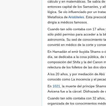
cálculo y en matemáticas. Se sabía d
entonces capital de los Samaníes, y all
lógica. Se vio influenciado por un trata
Metafísica de
Aristóteles
. Esta precoci
dirigía a médicos famosos.
Cuando tan sólo contaba con 17 años y
sólo pidió permiso para acceder a la b
astronomía. Su sed de conocimiento t
convirtió en médico de la corte y cons
En Hamadán el emir buyida Shams o-do
día, se dedicaba a la cosa pública, de 
composición del Shifa y la del Canon m
relectura de los folletos de las dos obra
A los 20 años, y por mediación de Abū 
conocido como La inocencia y el pecado
En
1021
, la muerte del príncipe Shams
Avicena fue a la cárcel. Disfrazado de 
Cuando tan sólo contaba con 32 años, A
organizada de los conocimientos médi