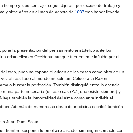
a tiempo y, que contrajo, según dijeron, por exceso de trabajo y
enta y siete años en el mes de agosto de
1037
tras haber llevado
upone la presentación del pensamiento aristotélico ante los
rina aristotélica en Occidente aunque fuertemente influida por el
a del todo, pues no expone el origen de las cosas como obra de un
u vez el resultado al mundo musulmán. Colocó a la Razón
lama a buscar la perfección. También distinguió entre la esencia
 por una parte necesaria (en este caso Alá, que existe siempre) y
 Niega también la inmortalidad del alma como ente individual.
lioteca. Además de numerosas obras de medicina escribió también
a o Juan Duns Scoto.
un hombre suspendido en el aire aislado, sin ningún contacto con