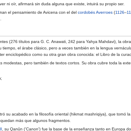
ver ni oír, afirmará sin duda alguna que existe, intuirá su propio ser.
anan el pensamiento de Avicena con el del
cordobés
Averroes
(
1126
–
1
.
ntes (276 títulos para G. C. Anawati, 242 para Yahya Mahdavi), la obr
u tiempo, el árabe clásico, pero a veces también en la lengua vernácul
r enciclopédico como su otra gran obra conocida: el Libro de la curac
modestas, pero también de textos cortos. Su obra cubre toda la exte
a;
ntró su acabado en la filosofía oriental (hikmat mashriqiya), que tomó l
o quedan más que algunos fragmentos.
II
, su Qanûn ('Canon') fue la base de la enseñanza tanto en Europa d