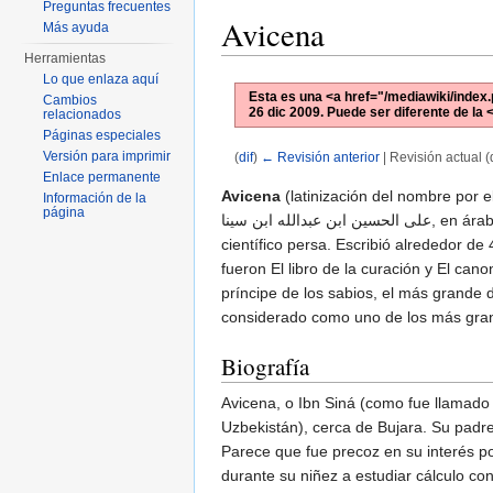
Preguntas frecuentes
Avicena
Más ayuda
Herramientas
Lo que enlaza aquí
Esta es una <a href="/mediawiki/index.
Cambios
26 dic 2009
. Puede ser diferente de la
relacionados
Páginas especiales
Versión para imprimir
(
dif
)
← Revisión anterior
| Revisión actual (d
Saltar a:
navegación
,
buscar
Enlace permanente
Avicena
(latinización del nombre por e
Información de la
página
científico persa. Escribió alrededor d
fueron El libro de la curación y El ca
príncipe de los sabios, el más grande 
considerado como uno de los más gran
Biografía
Avicena, o Ibn Siná (como fue llamado 
Uzbekistán), cerca de Bujara. Su padr
Parece que fue precoz en su interés por
durante su niñez a estudiar cálculo c