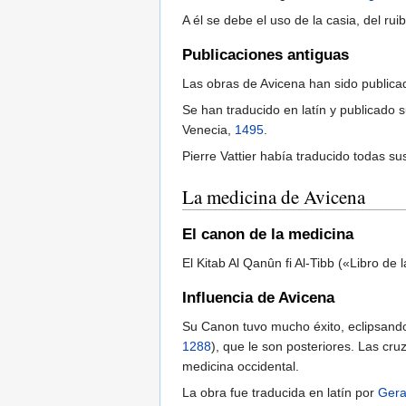
A él se debe el uso de la casia, del rui
Publicaciones antiguas
Las obras de Avicena han sido public
Se han traducido en latín y publicado
Venecia,
1495
.
Pierre Vattier había traducido todas su
La medicina de Avicena
El canon de la medicina
El Kitab Al Qanûn fi Al-Tibb («Libro d
Influencia de Avicena
Su Canon tuvo mucho éxito, eclipsando
1288
), que le son posteriores. Las cr
medicina occidental.
La obra fue traducida en latín por
Gera