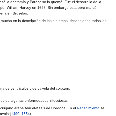
zó la anatomía y Paracelso lo quemó. Fue el desarrollo de la
re por William Harvey en 1628. Sin embargo esta obra marcó
cena en Bruselas.
e mucho en la descripción de los síntomas, describiendo todas las
ma de ventrículos y de válvula del corazón.
ores de algunas enfermedades infecciosas.
 cirujano árabe Abū el-Kasis de Córdoba. En el
Renacimiento
se
avola (
1490
–
1554
).