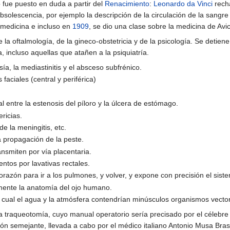
o fue puesto en duda a partir del
Renacimiento
:
Leonardo da Vinci
recha
bsolescencia, por ejemplo la descripción de la circulación de la sang
 medicina e incluso en
1909
, se dio una clase sobre la medicina de Avi
la oftalmología, de la gineco-obstetricia y de la psicología. Se detien
incluso aquellas que atañen a la psiquiatría.
sía, la mediastinitis y el absceso subfrénico.
faciales (central y periférica)
l entre la estenosis del píloro y la úlcera de estómago.
ericias.
e la meningitis, etc.
la propagación de la peste.
ansmiten por vía placentaria.
entos por lavativas rectales.
razón para ir a los pulmones, y volver, y expone con precisión el siste
amente la anatomía del ojo humano.
a cual el agua y la atmósfera contendrían minúsculos organismos vect
a traqueotomía, cuyo manual operatorio sería precisado por el célebre
ón semejante, llevada a cabo por el médico italiano Antonio Musa Bras