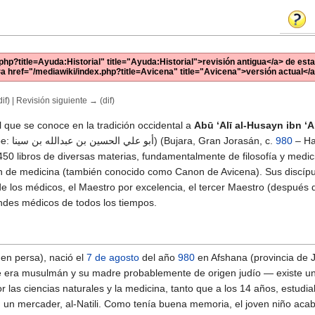
php?title=Ayuda:Historial" title="Ayuda:Historial">revisión antigua</a> de esta
 <a href="/mediawiki/index.php?title=Avicena" title="Avicena">versión actual</a
if) | Revisión siguiente → (dif)
l que se conoce en la tradición occidental a
Abū ‘Alī al-Husayn ibn ‘A
علی الحسین ابن عبدالله ابن سینا, en árabe: أبو علي الحسین بن عبدالله بن سینا) (Bujara, Gran Jorasán, c.
980
– H
e 450 libros de diversas materias, fundamentalmente de filosofía y medi
non de medicina (también conocido como Canon de Avicena). Sus discípu
de los médicos, el Maestro por excelencia, el tercer Maestro (después
des médicos de todos los tiempos.
en persa), nació el
7 de agosto
del año
980
en Afshana (provincia de 
e era musulmán y su madre probablemente de origen judío — existe una
 las ciencias naturales y la medicina, tanto que a los 14 años, estudi
on un mercader, al-Natili. Como tenía buena memoria, el joven niño ac