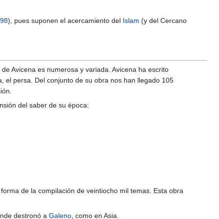
198
), pues suponen el acercamiento del
Islam
(y del Cercano
a de Avicena es numerosa y variada. Avicena ha escrito
a, el persa. Del conjunto de su obra nos han llegado 105
ión.
nsión del saber de su época:
a forma de la compilación de veintiocho mil temas. Esta obra
onde destronó a
Galeno
, como en Asia.