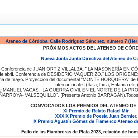
Ateneo de Córdoba. Calle Rodríguez Sánchez, número 7 (Her
PRÓXIMOS ACTOS DEL ATENEO DE CÓR
Nueva Junta Junta Directiva del Ateneo de 
a. Conferencia de JUAN ORTIZ VILLALBA. " LA MASONERÍA EN CÓRD
de abril. Conferencia de DESIDERIO VAQUERIZO." LOS ORIGENE
semana de mayo. Proyección del documental "MONTE HORQUERA" de
internacionales (Italia, India, Holanda etc,)
cia de MANUEL VACAS." LA GUERRA CIVIL EN EL NORTE DE L
ÑARROYA- VALSEQUILLO". (Presenta Antonio BARRAGÁN).Todos los
CONVOCADOS LOS PREMIOS DEL ATENEO D
XI Premio de Relato Rafael Mir
.
XXXIX Premio de Poesía Juan Bernier
.
IX Premio Agustín Gómez de Flamenco Ateneo d
Fallo de las Fiambreras de Plata 2023, relación de h