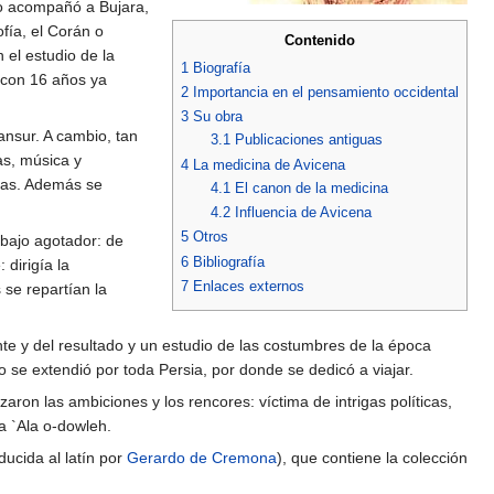
lo acompañó a Bujara,
ofía, el Corán o
Contenido
 el estudio de la
1
Biografía
: con 16 años ya
2
Importancia en el pensamiento occidental
3
Su obra
nsur. A cambio, tan
3.1
Publicaciones antiguas
as, música y
4
La medicina de Avicena
das. Además se
4.1
El canon de la medicina
4.2
Influencia de Avicena
5
Otros
bajo agotador: de
6
Bibliografía
 dirigía la
7
Enlaces externos
 se repartían la
nte y del resultado y un estudio de las costumbres de la época
 se extendió por toda Persia, por donde se dedicó a viajar.
aron las ambiciones y los rencores: víctima de intrigas políticas,
a `Ala o-dowleh.
ucida al latín por
Gerardo de Cremona
), que contiene la colección