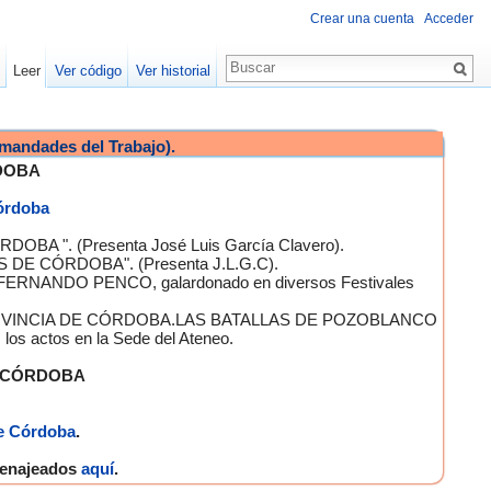
Crear una cuenta
Acceder
Leer
Ver código
Ver historial
mandades del Trabajo).
DOBA
Córdoba
OBA ". (Presenta José Luis García Clavero).
S DE CÓRDOBA". (Presenta J.L.G.C).
 FERNANDO PENCO, galardonado en diversos Festivales
A PROVINCIA DE CÓRDOBA.LAS BATALLAS DE POZOBLANCO
 actos en la Sede del Ateneo.
E CÓRDOBA
e Córdoba
.
omenajeados
aquí
.