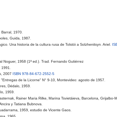
, Barral, 1970.
ápoles, Guida, 1987.
co. Una historia de la cultura rusa de Tolstói a Solzhenitsyn. Ariel.
IS
ial Noguer, 1958 (1ª ed.). Trad. Fernando Gutiérrez
, 1991.
es, 2007
ISBN 978-84-672-2552-5
"Entregas de la Licorne" N° 9-10, Montevideo: agosto de 1957.
res, Dédalo, 1959.
lo, 1959.
asternak, Rainer Maria Rilke, Marina Tsvietáieva, Barcelona, Grijalbo-
Ancira y Tatiana Bubnova.
Guadarrama, 1959, estudio de Vicente Gaos.
ama, 1965.