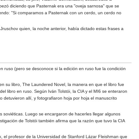
pezó diciendo que Pasternak era una "oveja sarnosa" que se
ciendo: "Si comparamos a Pasternak con un cerdo, un cerdo no
 Jruschov quien, la noche anterior, había dictado estas frases a
 en ruso (pero se desconoce si la edición en ruso fue la condición
ó en su libro, The Laundered Novel, la manera en que el libro fue
el libro en ruso. Según Iván Tolstói, la CIA y el MI6 se enteraron
o detuvieron allí, y fotografiaron hoja por hoja el manuscrito
ones soviéticas. Luego se encargaron de hacerles llegar algunos
igación de Tolstói también afirma que la razón que tuvo la CIA
k, el profesor de la Universidad de Stanford Lázar Fleishman que