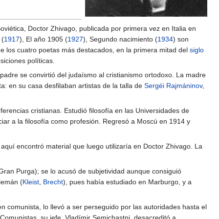
iética, Doctor Zhivago, publicada por primera vez en Italia en
 (
1917
), El año 1905 (
1927
), Segundo nacimiento (
1934
) son
de los cuatro poetas más destacados, en la primera mitad del
siglo
siciones políticas.
 padre se convirtió del judaísmo al cristianismo ortodoxo. La madre
 en su casa desfilaban artistas de la talla de
Sergéi Rajmáninov
,
encias cristianas. Estudió filosofía en las Universidades de
ar a la filosofía como profesión. Regresó a Moscú en 1914 y
aquí encontró material que luego utilizaría en Doctor Zhivago. La
(Gran Purga); se lo acusó de subjetividad aunque consiguió
alemán (
Kleist
,
Brecht
), pues había estudiado en Marburgo, y a
en comunista, lo llevó a ser perseguido por las autoridades hasta el
Comunistas, su jefe, Vladímir Semichastni, desacreditó a