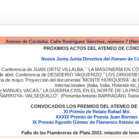
Ateneo de Córdoba. Calle Rodríguez Sánchez, número 7 (Her
PRÓXIMOS ACTOS DEL ATENEO DE CÓR
Nueva Junta Junta Directiva del Ateneo de 
a. Conferencia de JUAN ORTIZ VILLALBA. " LA MASONERÍA EN CÓRD
de abril. Conferencia de DESIDERIO VAQUERIZO." LOS ORIGENE
semana de mayo. Proyección del documental "MONTE HORQUERA" de
internacionales (Italia, India, Holanda etc,)
cia de MANUEL VACAS." LA GUERRA CIVIL EN EL NORTE DE L
ÑARROYA- VALSEQUILLO". (Presenta Antonio BARRAGÁN).Todos los
CONVOCADOS LOS PREMIOS DEL ATENEO D
XI Premio de Relato Rafael Mir
.
XXXIX Premio de Poesía Juan Bernier
.
IX Premio Agustín Gómez de Flamenco Ateneo d
Fallo de las Fiambreras de Plata 2023, relación de h