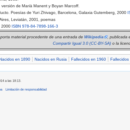
 versión de Marià Manent y Boyan Marcoff.
nducto. Poesías de Yuri Zhivago, Barcelona, Galaxia Gutemberg, 2000
I
 Aires, Leviatán, 2001, poemas
r, 2000
ISBN 978-84-7898-166-3
 aporta material procedente de una entrada de
Wikipedia
, publicada 
Compartir Igual 3.0 (CC-BY-SA)
o la licen
Nacidos en 1890
Nacidos en Rusia
Fallecidos en 1960
Fallecidos
014 a las 18:13.
ba
Limitación de responsabilidad