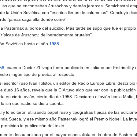
e las que se encontraban Jrushchov y demás jerarcas. Semichastni em
de la Unión Soviética con "escritos llenos de calumnias". Concluyó di
erdo "jamás caga allá donde come".
 a Pasternak al borde del suicidio. Más tarde se supo que fue el propio
"típicas de Jruschov, deliberadamente brutales".
ón Soviética hasta el año
1988
.
58
, cuando Doctor Zhivago fuera publicada en italiano por Feltrinelli y
xiste ningún tipo de prueba al respecto.
el escritor ruso Iván Tolstói, un editor de Radio Europa Libre, describi
e duró 16 años, revela que la CIA tuvo algo que ver con la publicación d
a en cierto avión, cierto día de 1958. Desviaron el avión hacia Malta, l
lo sin que nadie se diera cuenta.
l y lo editaron utilizando papel ruso y tipografías típicas de las edici
mia Sueca, y ese mismo año Pasternak logró el Premio Nobel. La invest
prohibido la publicación del texto.
temente desautorizada por el mayor especialista en la obra de Pasterna