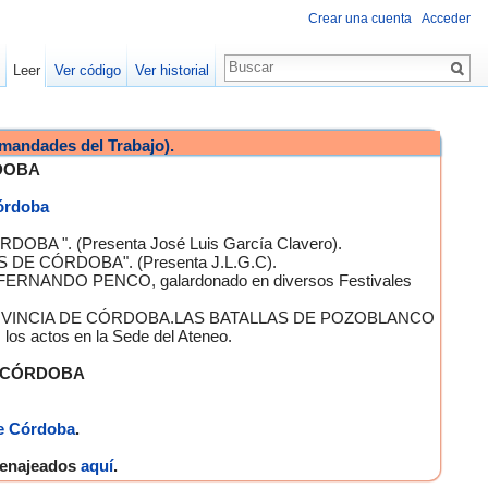
Crear una cuenta
Acceder
Leer
Ver código
Ver historial
mandades del Trabajo).
DOBA
Córdoba
OBA ". (Presenta José Luis García Clavero).
S DE CÓRDOBA". (Presenta J.L.G.C).
 FERNANDO PENCO, galardonado en diversos Festivales
A PROVINCIA DE CÓRDOBA.LAS BATALLAS DE POZOBLANCO
 actos en la Sede del Ateneo.
E CÓRDOBA
e Córdoba
.
omenajeados
aquí
.