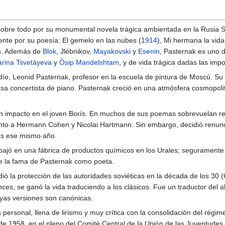
obre todo por su monumental novela trágica ambientada en la Rusia Sov
te por su poesía: El gemelo en las nubes (
1914
), Mi hermana la vida
as. Además de
Blok
, Jlébnikov,
Mayakovski
y
Esenin
, Pasternak es uno 
rina Tsvetáyeva
y
Ósip Mandelshtam
, y de vida trágica dadas las impo
udío, Leonid Pasternak, profesor en la escuela de pintura de Moscú. Su
 concertista de piano. Pasternak creció en una atmósfera cosmopolita:
 impacto en el joven Borís. En muchos de sus poemas sobrevuelan refer
to a Hermann Cohen y Nicolai Hartmann. Sin embargo, decidió renunci
as ese mismo año.
bajó en una fábrica de productos químicos en los Urales; seguramente 
 de la fama de Pasternak como poeta.
ió la protección de las autoridades soviéticas en la década de los 30 
nces, se ganó la vida traduciendo a los clásicos. Fue un traductor del 
uyas versiones son canónicas.
personal, llena de lirismo y muy crítica con la consolidación del régim
de 1958, en el pleno del Comité Central de la Unión de las Juventudes 