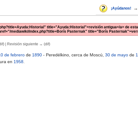
→
¡Ayúdanos!
php?title=Ayuda:Historial" title="Ayuda:Historial">revisión antigua</a> de esta
 href="/mediawiki/index.php?title=Borís Pasternak" title="Borís Pasternak">vers
if) | Revisión siguiente → (dif)
10 de febrero
de
1890
- Peredélkino, cerca de Moscú,
30 de mayo
de
1
tura en
1958
.