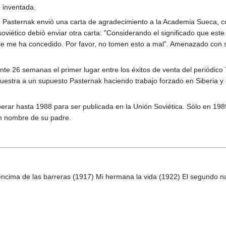
e inventada.
da: Pasternak envió una carta de agradecimiento a la Academia Sueca, 
soviético debió enviar otra carta: "Considerando el significado que es
e me ha concedido. Por favor, no tomen esto a mal". Amenazado con se
e 26 semanas el primer lugar entre los éxitos de venta del periódico T
muestra a un supuesto Pasternak haciendo trabajo forzado en Siberia y 
rar hasta 1988 para ser publicada en la Unión Soviética. Sólo en 1989
en nombre de su padre.
encima de las barreras (1917) Mi hermana la vida (1922) El segundo 