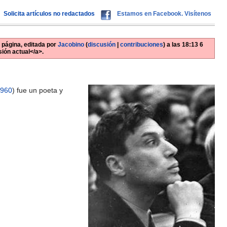
Solicita artículos no redactados
Estamos en Facebook. Visítenos
 página, editada por
Jacobino
(
discusión
|
contribuciones
)
a las
18:13 6
ión actual</a>.
960
) fue un poeta y