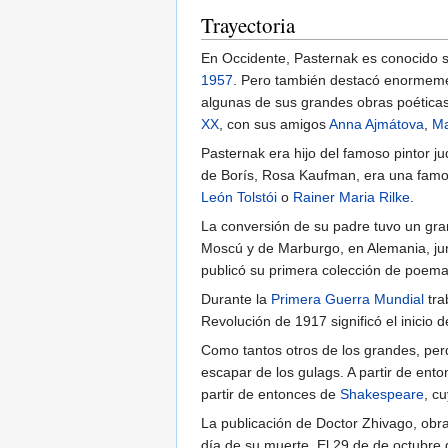
Trayectoria
En Occidente, Pasternak es conocido s
1957
. Pero también destacó enormemen
algunas de sus grandes obras poétic
XX
, con sus amigos
Anna Ajmátova
,
Ma
Pasternak era hijo del famoso pintor j
de Borís, Rosa Kaufman, era una famosa
León Tolstói
o
Rainer Maria Rilke
.
La conversión de su padre tuvo un gran
Moscú y de Marburgo, en Alemania, jun
publicó su primera colección de poem
Durante la
Primera Guerra Mundial
tra
Revolución de 1917 significó el inicio
Como tantos otros de los grandes, perd
escapar de los gulags. A partir de ento
partir de entonces de
Shakespeare
, c
La publicación de Doctor Zhivago, obra 
día de su muerte. El 29 de de octubre 