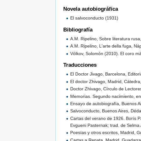
Novela autobiográfica
El salvoconducto (1931)
Bibliografía
A.M. Ripelino, Sobre literatura rusa
A.M. Ripelino, L'arte della fuga, N
Vólkov, Solomón (2010). El coro mági
Traducciones
El Doctor Jivago, Barcelona, Editor
El doctor Zhivago, Madrid, Cátedra
Doctor Zhivago, Círculo de Lector
Memorias. Segundo nacimiento, en 
Ensayo de autobiografía, Buenos Ai
Salvoconducto, Buenos Aires, Déda
Cartas del verano de 1926. Borís P
Evgueni Pasternak; trad. de Selma 
Poesías y otros escritos, Madrid, 
Cartas a Renata, Madrid, Guadarr