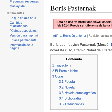
Preguntas frecuentes
Borís Pasternak
Más ayuda
Herramientas
Lo que enlaza aquí
Esta es una <a href="/mediawiki/index.
Cambios
feb 2014
. Puede ser diferente de la <a
relacionados
Páginas especiales
Versión para imprimir
(
dif
)
← Revisión anterior
| Revisión actual (d
Saltar a:
navegación
,
buscar
Enlace permanente
Borís Leonídovich Pasternak (Moscú,
Información de la
página
novelista ruso, Premio Nobel de Litera
Contenido
1
Trayectoria
2
El Premio Nobel
3
Obras
3.1
Poesía
3.2
Novela
3.3
Novela autobiográfica
3.4
Bibliografía
3.5
Traducciones