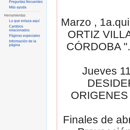
Preguntas frecuentes
Más ayuda
Herramientas
Marzo , 1a.qu
Lo que enlaza aquí
Cambios
relacionados
ORTIZ VILL
Páginas especiales
Información de la
CÓRDOBA ". 
página
Jueves 11
DESIDE
ORIGENES 
Finales de ab