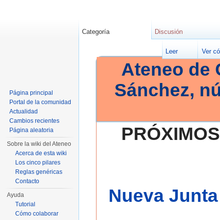
Categoría
Discusión
Leer
Ver có
Ateneo de 
Sánchez, n
Página principal
Portal de la comunidad
Actualidad
Cambios recientes
PRÓXIMOS
Página aleatoria
Sobre la wiki del Ateneo
Acerca de esta wiki
Los cinco pilares
Reglas genéricas
Contacto
Nueva Junta 
Ayuda
Tutorial
Cómo colaborar