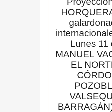
Proyecció
HORQUERA
galardona
internacionale
Lunes 11 
MANUEL VAC
EL NORT
CÓRDOB
POZOBL
VALSEQUIL
BARRAGÁN).T