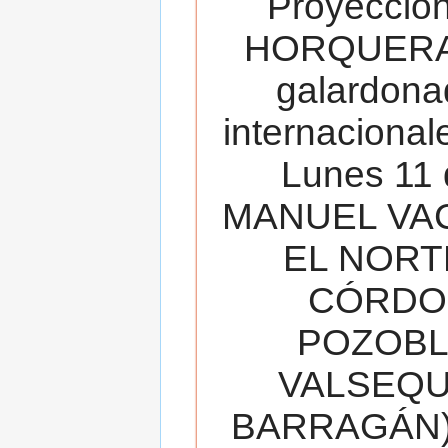
Proyecció
HORQUERA
galardona
internacionale
Lunes 11 
MANUEL VAC
EL NORT
CÓRDOB
POZOBL
VALSEQUIL
BARRAGÁN).T