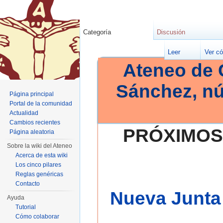
Categoría
Discusión
Leer
Ver có
Ateneo de 
Sánchez, n
Página principal
Portal de la comunidad
Actualidad
Cambios recientes
PRÓXIMOS
Página aleatoria
Sobre la wiki del Ateneo
Acerca de esta wiki
Los cinco pilares
Reglas genéricas
Contacto
Nueva Junta 
Ayuda
Tutorial
Cómo colaborar