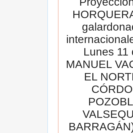
Proyecció
HORQUERA
galardona
internacionale
Lunes 11 
MANUEL VAC
EL NORT
CÓRDOB
POZOBL
VALSEQUIL
BARRAGÁN).T