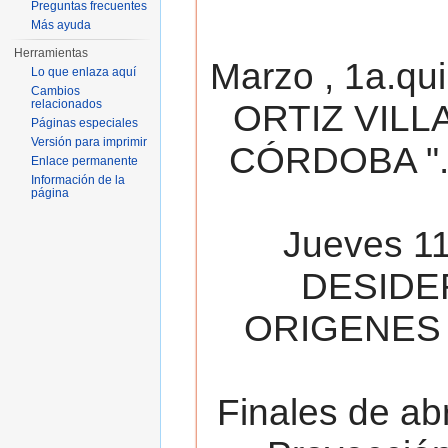
Preguntas frecuentes
Más ayuda
Herramientas
Marzo , 1a.qu
Lo que enlaza aquí
Cambios
relacionados
ORTIZ VILL
Páginas especiales
Versión para imprimir
CÓRDOBA ". 
Enlace permanente
Información de la
página
Jueves 11
DESIDE
ORIGENES 
Finales de ab