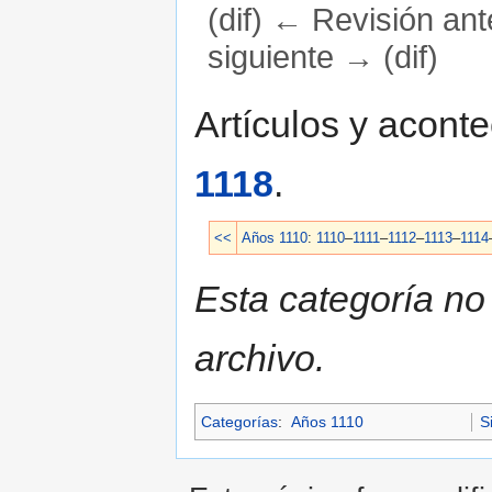
(dif) ← Revisión ante
siguiente → (dif)
Saltar a:
navegación
,
buscar
Artículos y acont
1118
.
<<
Años 1110
:
1110
–
1111
–
1112
–
1113
–
1114
Esta categoría no
archivo.
Categorías
:
Años 1110
S