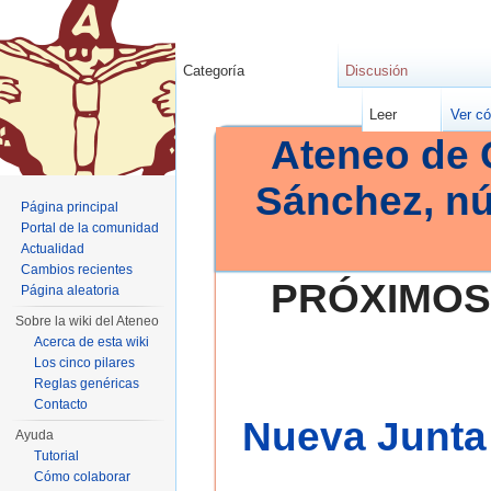
Categoría
Discusión
Leer
Ver có
Ateneo de 
Sánchez, n
Página principal
Portal de la comunidad
Actualidad
Cambios recientes
PRÓXIMOS
Página aleatoria
Sobre la wiki del Ateneo
Acerca de esta wiki
Los cinco pilares
Reglas genéricas
Contacto
Nueva Junta 
Ayuda
Tutorial
Cómo colaborar