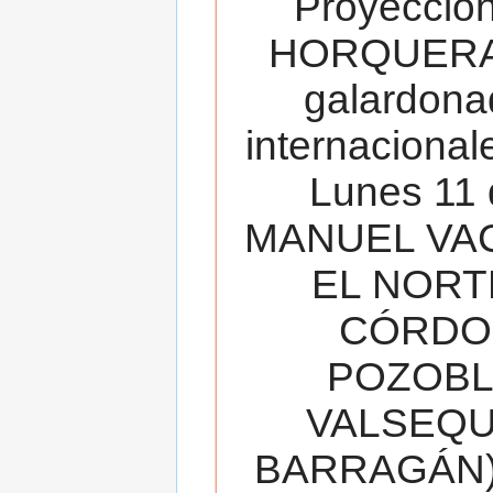
Proyecció
HORQUERA
galardona
internacionale
Lunes 11 
MANUEL VAC
EL NORT
CÓRDOB
POZOBL
VALSEQUIL
BARRAGÁN).T