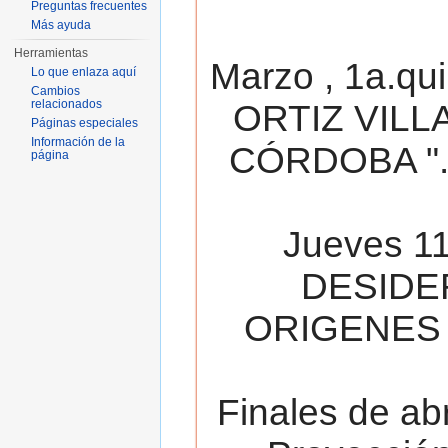
Preguntas frecuentes
Más ayuda
Herramientas
Marzo , 1a.qu
Lo que enlaza aquí
Cambios
relacionados
ORTIZ VILL
Páginas especiales
Información de la
CÓRDOBA ". 
página
Jueves 11
DESIDE
ORIGENES 
Finales de ab