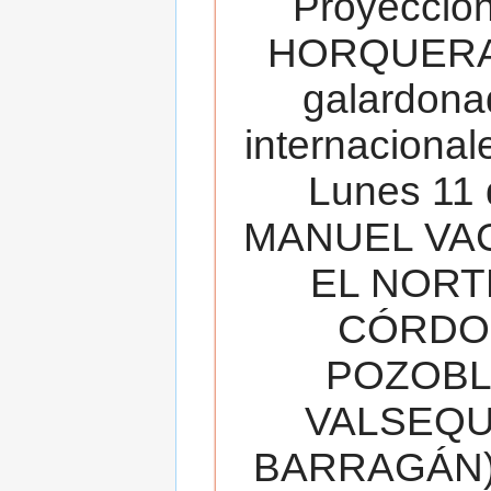
Proyecció
HORQUERA
galardona
internacionale
Lunes 11 
MANUEL VAC
EL NORT
CÓRDOB
POZOBL
VALSEQUIL
BARRAGÁN).T