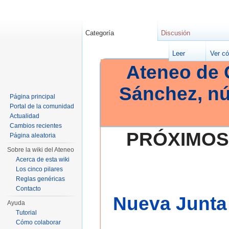
Categoría
Discusión
Leer
Ver có
Ateneo de 
Sánchez, n
Página principal
Portal de la comunidad
Actualidad
Cambios recientes
PRÓXIMOS
Página aleatoria
Sobre la wiki del Ateneo
Acerca de esta wiki
Los cinco pilares
Reglas genéricas
Contacto
Nueva Junta 
Ayuda
Tutorial
Cómo colaborar