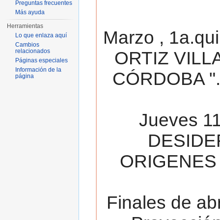
Preguntas frecuentes
Más ayuda
Herramientas
Marzo , 1a.qu
Lo que enlaza aquí
Cambios
relacionados
ORTIZ VILL
Páginas especiales
Información de la
CÓRDOBA ". 
página
Jueves 11
DESIDE
ORIGENES 
Finales de ab