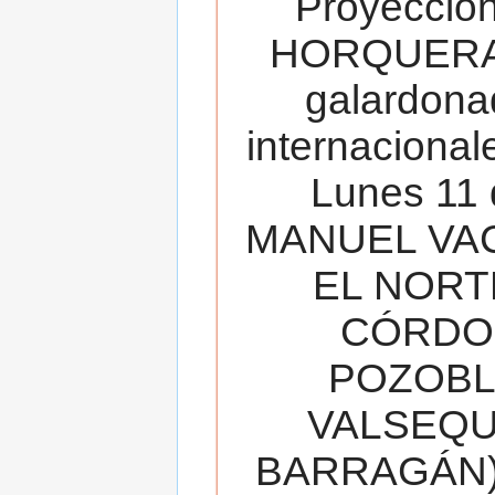
Proyecció
HORQUERA
galardona
internacionale
Lunes 11 
MANUEL VAC
EL NORT
CÓRDOB
POZOBL
VALSEQUIL
BARRAGÁN).T