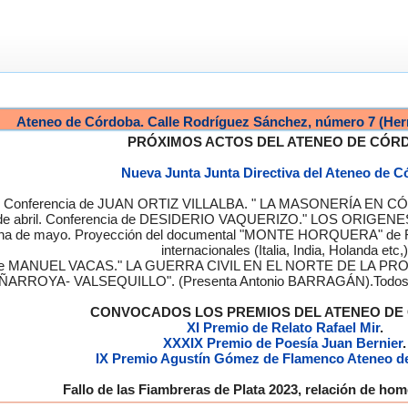
Ateneo de Córdoba. Calle Rodríguez Sánchez, número 7 (Her
PRÓXIMOS ACTOS DEL ATENEO DE CÓR
Nueva Junta Junta Directiva del Ateneo de 
a. Conferencia de JUAN ORTIZ VILLALBA. " LA MASONERÍA EN CÓRD
de abril. Conferencia de DESIDERIO VAQUERIZO." LOS ORIGENE
semana de mayo. Proyección del documental "MONTE HORQUERA" de
internacionales (Italia, India, Holanda etc,)
cia de MANUEL VACAS." LA GUERRA CIVIL EN EL NORTE DE L
ÑARROYA- VALSEQUILLO". (Presenta Antonio BARRAGÁN).Todos los
CONVOCADOS LOS PREMIOS DEL ATENEO D
XI Premio de Relato Rafael Mir
.
XXXIX Premio de Poesía Juan Bernier
.
IX Premio Agustín Gómez de Flamenco Ateneo d
Fallo de las Fiambreras de Plata 2023, relación de h