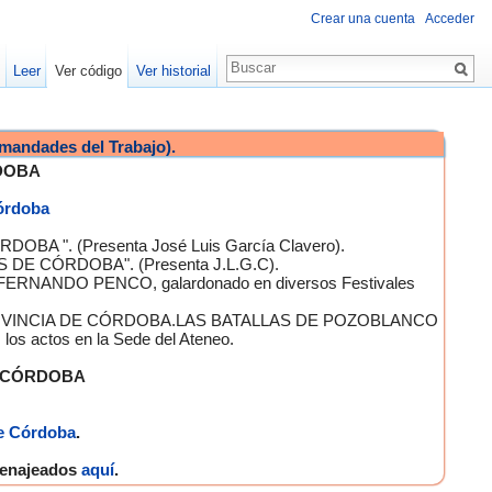
Crear una cuenta
Acceder
Leer
Ver código
Ver historial
mandades del Trabajo).
DOBA
Córdoba
OBA ". (Presenta José Luis García Clavero).
S DE CÓRDOBA". (Presenta J.L.G.C).
 FERNANDO PENCO, galardonado en diversos Festivales
A PROVINCIA DE CÓRDOBA.LAS BATALLAS DE POZOBLANCO
 actos en la Sede del Ateneo.
E CÓRDOBA
e Córdoba
.
omenajeados
aquí
.