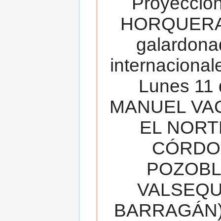
Proyecció
HORQUERA
galardona
internacionale
Lunes 11 
MANUEL VAC
EL NORT
CÓRDOB
POZOBL
VALSEQUIL
BARRAGÁN).T