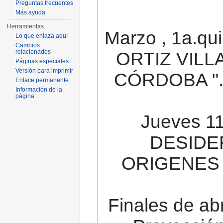
Preguntas frecuentes
Más ayuda
Herramientas
Marzo , 1a.qu
Lo que enlaza aquí
Cambios
relacionados
ORTIZ VILL
Páginas especiales
Versión para imprimir
CÓRDOBA ". 
Enlace permanente
Información de la
página
Jueves 11
DESIDE
ORIGENES 
Finales de ab