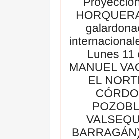
Proyecció
HORQUERA
galardona
internacionale
Lunes 11 
MANUEL VAC
EL NORT
CÓRDOB
POZOBL
VALSEQUIL
BARRAGÁN).T