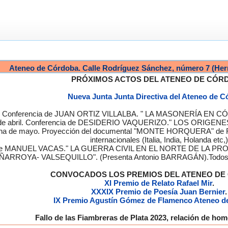
Ateneo de Córdoba. Calle Rodríguez Sánchez, número 7 (Her
PRÓXIMOS ACTOS DEL ATENEO DE CÓR
Nueva Junta Junta Directiva del Ateneo de 
a. Conferencia de JUAN ORTIZ VILLALBA. " LA MASONERÍA EN CÓRD
de abril. Conferencia de DESIDERIO VAQUERIZO." LOS ORIGENE
semana de mayo. Proyección del documental "MONTE HORQUERA" de
internacionales (Italia, India, Holanda etc,)
cia de MANUEL VACAS." LA GUERRA CIVIL EN EL NORTE DE L
ÑARROYA- VALSEQUILLO". (Presenta Antonio BARRAGÁN).Todos los
CONVOCADOS LOS PREMIOS DEL ATENEO D
XI Premio de Relato Rafael Mir
.
XXXIX Premio de Poesía Juan Bernier
.
IX Premio Agustín Gómez de Flamenco Ateneo d
Fallo de las Fiambreras de Plata 2023, relación de h