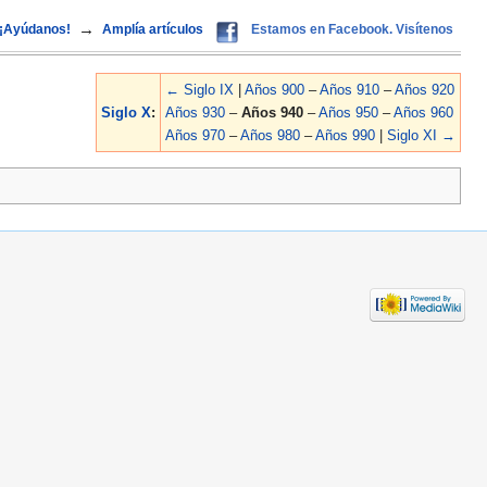
→
¡Ayúdanos!
Amplía artículos
Estamos en Facebook. Visítenos
← Siglo IX
|
Años 900
–
Años 910
–
Años 920
Siglo X
:
Años 930
–
Años 940
–
Años 950
–
Años 960
Años 970
–
Años 980
–
Años 990
|
Siglo XI →