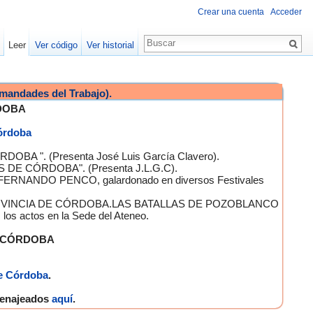
Crear una cuenta
Acceder
Leer
Ver código
Ver historial
mandades del Trabajo).
DOBA
Córdoba
OBA ". (Presenta José Luis García Clavero).
S DE CÓRDOBA". (Presenta J.L.G.C).
 FERNANDO PENCO, galardonado en diversos Festivales
A PROVINCIA DE CÓRDOBA.LAS BATALLAS DE POZOBLANCO
 actos en la Sede del Ateneo.
E CÓRDOBA
e Córdoba
.
omenajeados
aquí
.