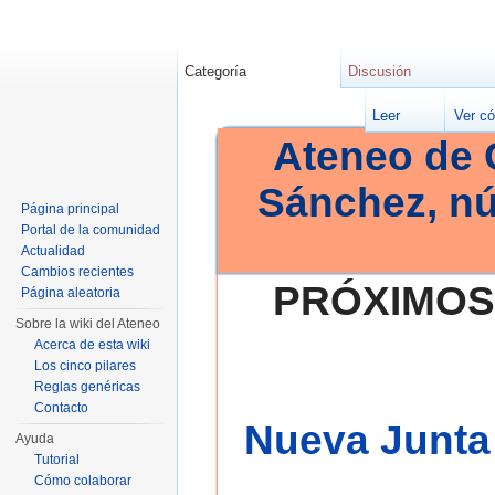
Categoría
Discusión
Leer
Ver có
Ateneo de 
Sánchez, n
Página principal
Portal de la comunidad
Actualidad
Cambios recientes
PRÓXIMOS
Página aleatoria
Sobre la wiki del Ateneo
Acerca de esta wiki
Los cinco pilares
Reglas genéricas
Contacto
Nueva Junta 
Ayuda
Tutorial
Cómo colaborar