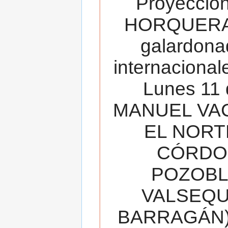
Proyecció
HORQUERA
galardona
internacionale
Lunes 11 
MANUEL VAC
EL NORT
CÓRDOB
POZOBL
VALSEQUIL
BARRAGÁN).T