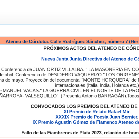
Ateneo de Córdoba. Calle Rodríguez Sánchez, número 7 (Her
PRÓXIMOS ACTOS DEL ATENEO DE CÓR
Nueva Junta Junta Directiva del Ateneo de 
a. Conferencia de JUAN ORTIZ VILLALBA. " LA MASONERÍA EN CÓRD
de abril. Conferencia de DESIDERIO VAQUERIZO." LOS ORIGENE
semana de mayo. Proyección del documental "MONTE HORQUERA" de
internacionales (Italia, India, Holanda etc,)
cia de MANUEL VACAS." LA GUERRA CIVIL EN EL NORTE DE L
ÑARROYA- VALSEQUILLO". (Presenta Antonio BARRAGÁN).Todos los
CONVOCADOS LOS PREMIOS DEL ATENEO D
XI Premio de Relato Rafael Mir
.
XXXIX Premio de Poesía Juan Bernier
.
IX Premio Agustín Gómez de Flamenco Ateneo d
Fallo de las Fiambreras de Plata 2023, relación de h