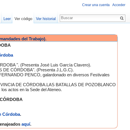
Crear una cuenta
Acceder
Leer
Ver código
Ver historial
mandades del Trabajo).
DOBA
Córdoba
OBA ". (Presenta José Luis García Clavero).
S DE CÓRDOBA". (Presenta J.L.G.C).
 FERNANDO PENCO, galardonado en diversos Festivales
A PROVINCIA DE CÓRDOBA.LAS BATALLAS DE POZOBLANCO
 actos en la Sede del Ateneo.
E CÓRDOBA
e Córdoba
.
omenajeados
aquí
.