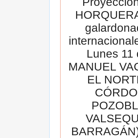
Proyecció
HORQUERA
galardona
internacionale
Lunes 11 
MANUEL VAC
EL NORT
CÓRDOB
POZOBL
VALSEQUIL
BARRAGÁN).T