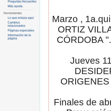
Preguntas frecuentes
Más ayuda
Herramientas
Marzo , 1a.qu
Lo que enlaza aquí
Cambios
relacionados
ORTIZ VILL
Páginas especiales
Información de la
CÓRDOBA ". 
página
Jueves 11
DESIDE
ORIGENES 
Finales de ab