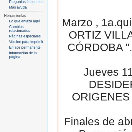
Preguntas frecuentes
Más ayuda
Herramientas
Marzo , 1a.qu
Lo que enlaza aquí
Cambios
relacionados
ORTIZ VILL
Páginas especiales
Versión para imprimir
CÓRDOBA ". 
Enlace permanente
Información de la
página
Jueves 11
DESIDE
ORIGENES 
Finales de ab