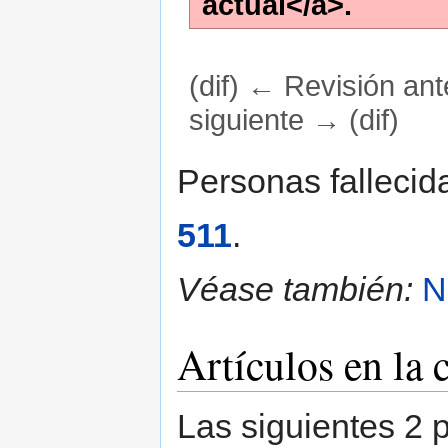
actual</a>.
(dif) ← Revisión ante
siguiente → (dif)
Saltar a:
navegación
,
buscar
Personas fallecid
511
.
Véase también:
N
Artículos en la 
Las siguientes 2 