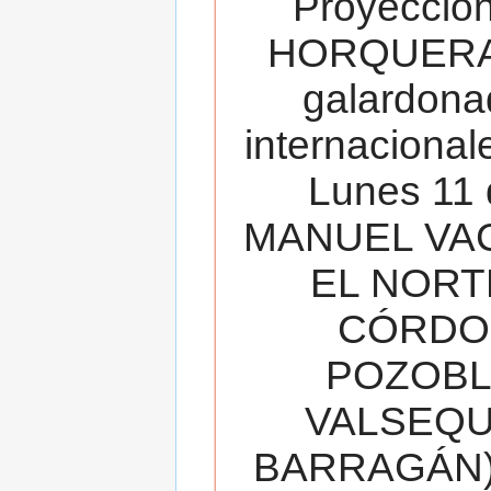
Proyecció
HORQUERA
galardona
internacionale
Lunes 11 
MANUEL VAC
EL NORT
CÓRDOB
POZOBL
VALSEQUIL
BARRAGÁN).T