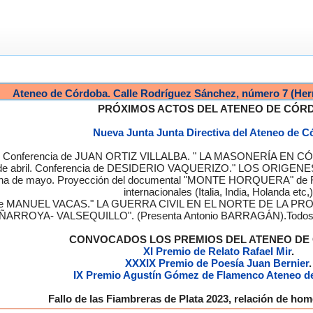
Ateneo de Córdoba. Calle Rodríguez Sánchez, número 7 (Her
PRÓXIMOS ACTOS DEL ATENEO DE CÓR
Nueva Junta Junta Directiva del Ateneo de 
a. Conferencia de JUAN ORTIZ VILLALBA. " LA MASONERÍA EN CÓRD
de abril. Conferencia de DESIDERIO VAQUERIZO." LOS ORIGENE
semana de mayo. Proyección del documental "MONTE HORQUERA" de
internacionales (Italia, India, Holanda etc,)
cia de MANUEL VACAS." LA GUERRA CIVIL EN EL NORTE DE L
ÑARROYA- VALSEQUILLO". (Presenta Antonio BARRAGÁN).Todos los
CONVOCADOS LOS PREMIOS DEL ATENEO D
XI Premio de Relato Rafael Mir
.
XXXIX Premio de Poesía Juan Bernier
.
IX Premio Agustín Gómez de Flamenco Ateneo d
Fallo de las Fiambreras de Plata 2023, relación de h