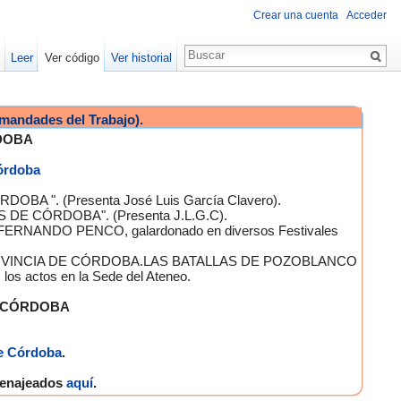
Crear una cuenta
Acceder
Leer
Ver código
Ver historial
mandades del Trabajo).
DOBA
Córdoba
OBA ". (Presenta José Luis García Clavero).
S DE CÓRDOBA". (Presenta J.L.G.C).
 FERNANDO PENCO, galardonado en diversos Festivales
A PROVINCIA DE CÓRDOBA.LAS BATALLAS DE POZOBLANCO
 actos en la Sede del Ateneo.
E CÓRDOBA
e Córdoba
.
omenajeados
aquí
.