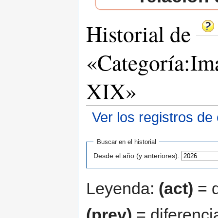
Historial de
«Categoría:Imá
XIX»
Ver los registros de
Saltar a:
navegación
,
buscar
Buscar en el historial
Desde el año (y anteriores):
Leyenda:
(act)
= d
(prev)
= diferenci