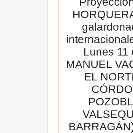
Proyecció
HORQUERA
galardona
internacionale
Lunes 11 
MANUEL VAC
EL NORT
CÓRDOB
POZOBL
VALSEQUIL
BARRAGÁN).T