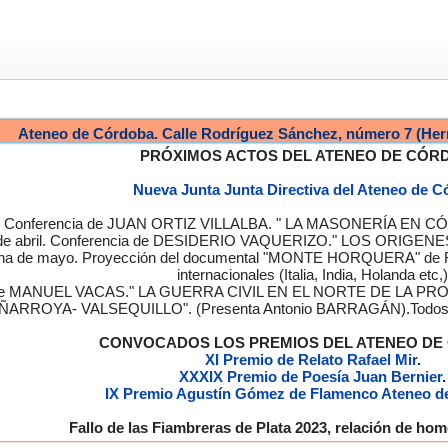
Ateneo de Córdoba. Calle Rodríguez Sánchez, número 7 (Her
PRÓXIMOS ACTOS DEL ATENEO DE CÓR
Nueva Junta Junta Directiva del Ateneo de 
a. Conferencia de JUAN ORTIZ VILLALBA. " LA MASONERÍA EN CÓRD
de abril. Conferencia de DESIDERIO VAQUERIZO." LOS ORIGENE
semana de mayo. Proyección del documental "MONTE HORQUERA" de
internacionales (Italia, India, Holanda etc,)
cia de MANUEL VACAS." LA GUERRA CIVIL EN EL NORTE DE L
ÑARROYA- VALSEQUILLO". (Presenta Antonio BARRAGÁN).Todos los
CONVOCADOS LOS PREMIOS DEL ATENEO D
XI Premio de Relato Rafael Mir
.
XXXIX Premio de Poesía Juan Bernier
.
IX Premio Agustín Gómez de Flamenco Ateneo d
Fallo de las Fiambreras de Plata 2023, relación de h