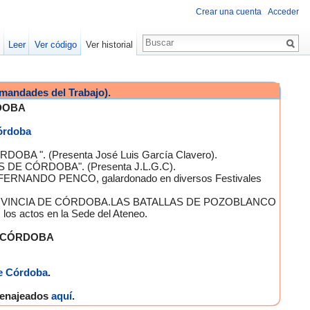
Crear una cuenta
Acceder
Leer
Ver código
Ver historial
mandades del Trabajo).
DOBA
Córdoba
OBA ". (Presenta José Luis García Clavero).
S DE CÓRDOBA". (Presenta J.L.G.C).
 FERNANDO PENCO, galardonado en diversos Festivales
A PROVINCIA DE CÓRDOBA.LAS BATALLAS DE POZOBLANCO
 actos en la Sede del Ateneo.
E CÓRDOBA
e Córdoba
.
omenajeados
aquí
.