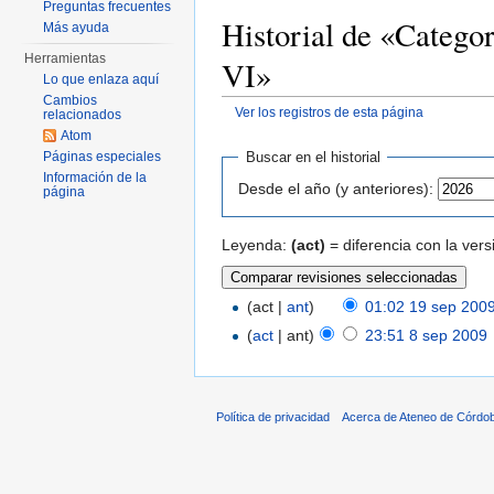
Preguntas frecuentes
Historial de «Catego
Más ayuda
Herramientas
VI»
Lo que enlaza aquí
Cambios
Ver los registros de esta página
relacionados
Saltar a:
navegación
,
buscar
Atom
Páginas especiales
Buscar en el historial
Información de la
Desde el año (y anteriores):
página
Leyenda:
(act)
= diferencia con la vers
(act |
ant
)
01:02 19 sep 200
(
act
| ant)
23:51 8 sep 2009
‎
Política de privacidad
Acerca de Ateneo de Córdo