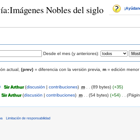
ría:Imágenes Nobles del siglo
¡Ayúdan
Desde el mes (y anteriores):
ión actual,
(prev)
= diferencia con la versión previa,
m
= edición menor
9
‎
Sir Arthur
(
discusión
|
contribuciones
)
‎
m
. .
(89 bytes)
(+35)
Sir Arthur
(
discusión
|
contribuciones
)
‎
m
. .
(54 bytes)
(+54)
‎
. .
(Págin
ba
Limitación de responsabilidad