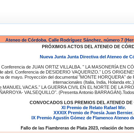
Ateneo de Córdoba. Calle Rodríguez Sánchez, número 7 (Her
PRÓXIMOS ACTOS DEL ATENEO DE CÓR
Nueva Junta Junta Directiva del Ateneo de 
a. Conferencia de JUAN ORTIZ VILLALBA. " LA MASONERÍA EN CÓRD
de abril. Conferencia de DESIDERIO VAQUERIZO." LOS ORIGENE
semana de mayo. Proyección del documental "MONTE HORQUERA" de
internacionales (Italia, India, Holanda etc,)
cia de MANUEL VACAS." LA GUERRA CIVIL EN EL NORTE DE L
ÑARROYA- VALSEQUILLO". (Presenta Antonio BARRAGÁN).Todos los
CONVOCADOS LOS PREMIOS DEL ATENEO D
XI Premio de Relato Rafael Mir
.
XXXIX Premio de Poesía Juan Bernier
.
IX Premio Agustín Gómez de Flamenco Ateneo d
Fallo de las Fiambreras de Plata 2023, relación de h