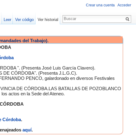
Crear una cuenta
Acceder
Leer
Ver código
Ver historial
mandades del Trabajo).
DOBA
Córdoba
OBA ". (Presenta José Luis García Clavero).
S DE CÓRDOBA". (Presenta J.L.G.C).
 FERNANDO PENCO, galardonado en diversos Festivales
A PROVINCIA DE CÓRDOBA.LAS BATALLAS DE POZOBLANCO
 actos en la Sede del Ateneo.
E CÓRDOBA
e Córdoba
.
omenajeados
aquí
.