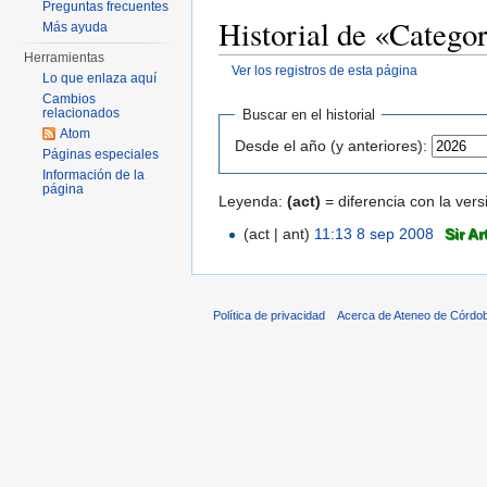
Preguntas frecuentes
Historial de «Catego
Más ayuda
Herramientas
Ver los registros de esta página
Lo que enlaza aquí
Saltar a:
navegación
,
buscar
Cambios
relacionados
Buscar en el historial
Atom
Desde el año (y anteriores):
Páginas especiales
Información de la
página
Leyenda:
(act)
= diferencia con la vers
(act | ant)
11:13 8 sep 2008
‎
Sir Ar
Política de privacidad
Acerca de Ateneo de Córdo