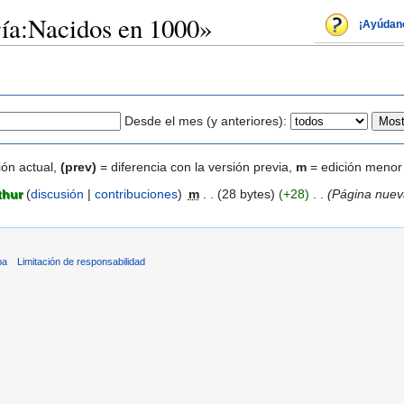
ría:Nacidos en 1000»
¡Ayúdan
Desde el mes (y anteriores):
ión actual,
(prev)
= diferencia con la versión previa,
m
= edición menor
thur
(
discusión
|
contribuciones
)
‎
m
. .
(28 bytes)
(+28)
‎
. .
(Página nuev
ba
Limitación de responsabilidad