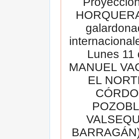
Proyecció
HORQUERA
galardona
internacionale
Lunes 11 
MANUEL VAC
EL NORT
CÓRDOB
POZOBL
VALSEQUIL
BARRAGÁN).T