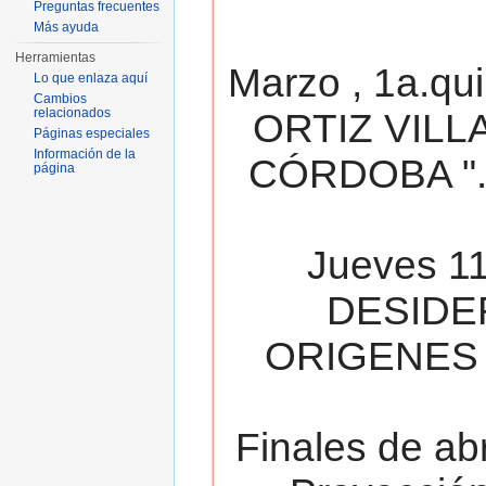
Preguntas frecuentes
Más ayuda
Herramientas
Marzo , 1a.qu
Lo que enlaza aquí
Cambios
relacionados
ORTIZ VILL
Páginas especiales
Información de la
CÓRDOBA ". 
página
Jueves 11
DESIDE
ORIGENES 
Finales de ab