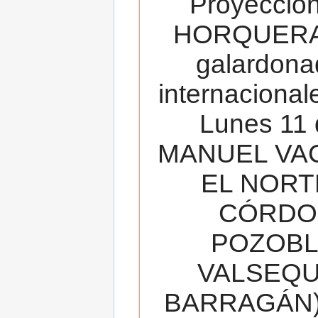
Proyecció
HORQUERA
galardona
internacionale
Lunes 11 
MANUEL VAC
EL NORT
CÓRDOB
POZOBL
VALSEQUIL
BARRAGÁN).T