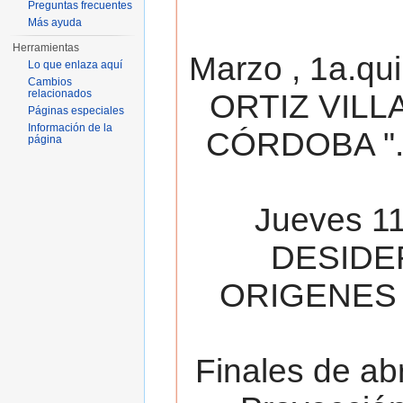
Preguntas frecuentes
Más ayuda
Herramientas
Marzo , 1a.qu
Lo que enlaza aquí
Cambios
relacionados
ORTIZ VILL
Páginas especiales
Información de la
CÓRDOBA ". 
página
Jueves 11
DESIDE
ORIGENES 
Finales de ab