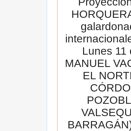
Proyecció
HORQUERA
galardona
internacionale
Lunes 11 
MANUEL VAC
EL NORT
CÓRDOB
POZOBL
VALSEQUIL
BARRAGÁN).T