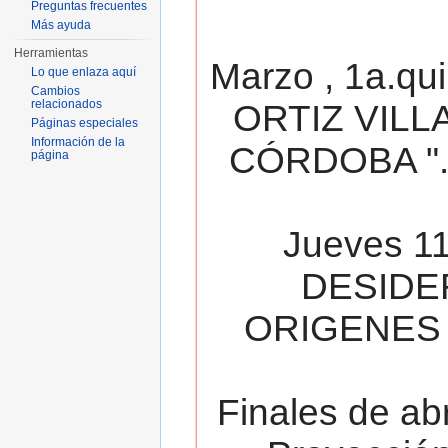
Preguntas frecuentes
Más ayuda
Herramientas
Marzo , 1a.qu
Lo que enlaza aquí
Cambios
relacionados
ORTIZ VILL
Páginas especiales
Información de la
CÓRDOBA ". 
página
Jueves 11
DESIDE
ORIGENES 
Finales de ab