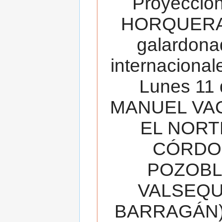
Proyecció
HORQUERA
galardona
internacionale
Lunes 11 
MANUEL VAC
EL NORT
CÓRDOB
POZOBL
VALSEQUIL
BARRAGÁN).T