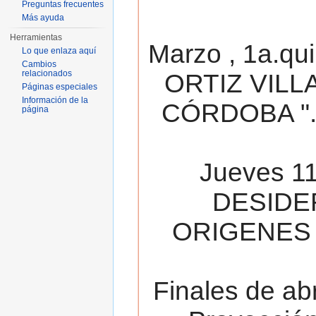
Preguntas frecuentes
Más ayuda
Herramientas
Marzo , 1a.qu
Lo que enlaza aquí
Cambios
relacionados
ORTIZ VILL
Páginas especiales
Información de la
CÓRDOBA ". 
página
Jueves 11
DESIDE
ORIGENES 
Finales de ab