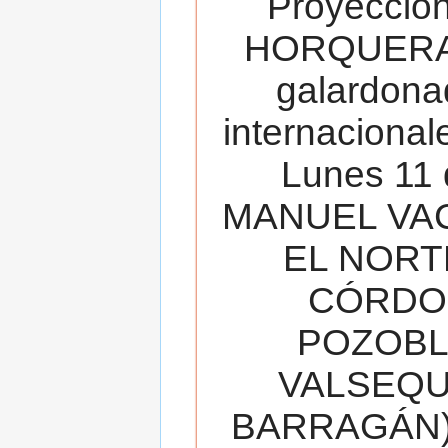
Proyecció
HORQUERA
galardona
internacionale
Lunes 11 
MANUEL VAC
EL NORT
CÓRDOB
POZOBL
VALSEQUIL
BARRAGÁN).T