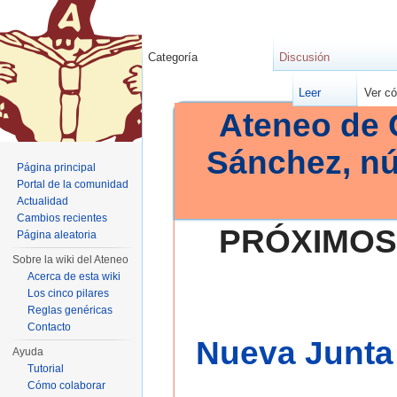
Categoría
Discusión
Leer
Ver có
Ateneo de 
Sánchez, n
Página principal
Portal de la comunidad
Actualidad
Cambios recientes
PRÓXIMOS
Página aleatoria
Sobre la wiki del Ateneo
Acerca de esta wiki
Los cinco pilares
Reglas genéricas
Contacto
Nueva Junta 
Ayuda
Tutorial
Cómo colaborar