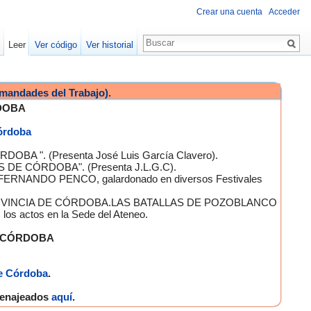
Crear una cuenta
Acceder
Leer
Ver código
Ver historial
mandades del Trabajo).
DOBA
Córdoba
OBA ". (Presenta José Luis García Clavero).
S DE CÓRDOBA". (Presenta J.L.G.C).
 FERNANDO PENCO, galardonado en diversos Festivales
A PROVINCIA DE CÓRDOBA.LAS BATALLAS DE POZOBLANCO
 actos en la Sede del Ateneo.
E CÓRDOBA
e Córdoba
.
omenajeados
aquí
.