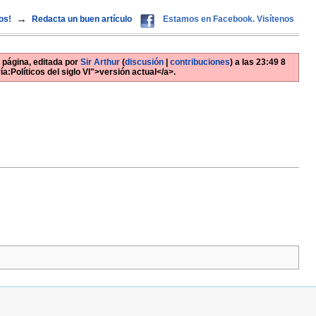
→
os!
Redacta un buen artículo
Estamos en Facebook. Visítenos
 página, editada por
Sir Arthur
(
discusión
|
contribuciones
)
a las
23:49 8
ía:Políticos del siglo VI">versión actual</a>.