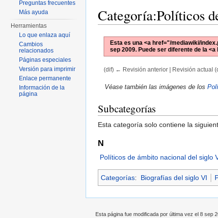
Preguntas frecuentes
Categoría:Políticos d
Más ayuda
Herramientas
Lo que enlaza aquí
Esta es una <a href="/mediawiki/index.
Cambios
sep 2009
. Puede ser diferente de la <a 
relacionados
Páginas especiales
Versión para imprimir
(dif) ← Revisión anterior | Revisión actual (d
Saltar a:
navegación
,
buscar
Enlace permanente
Véase también las imágenes de los
Polí
Información de la
página
Subcategorías
Esta categoría solo contiene la siguien
N
Políticos de ámbito nacional del siglo 
Categorías
:
Biografías del siglo VI
P
Esta página fue modificada por última vez el 8 sep 2