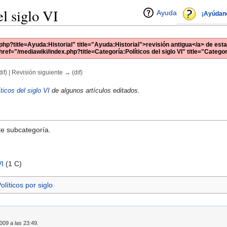
el siglo VI
Ayuda
¡Ayúdan
php?title=Ayuda:Historial" title="Ayuda:Historial">revisión antigua</a> de esta
href="/mediawiki/index.php?title=Categoría:Políticos del siglo VI" title="Categor
if) | Revisión siguiente → (dif)
ticos del siglo VI
de algunos artículos editados.
te subcategoría.
VI
‎
(1 C)
olíticos por siglo
009 a las 23:49.