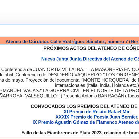
Ateneo de Córdoba. Calle Rodríguez Sánchez, número 7 (Her
PRÓXIMOS ACTOS DEL ATENEO DE CÓR
Nueva Junta Junta Directiva del Ateneo de 
a. Conferencia de JUAN ORTIZ VILLALBA. " LA MASONERÍA EN CÓRD
de abril. Conferencia de DESIDERIO VAQUERIZO." LOS ORIGENE
semana de mayo. Proyección del documental "MONTE HORQUERA" de
internacionales (Italia, India, Holanda etc,)
cia de MANUEL VACAS." LA GUERRA CIVIL EN EL NORTE DE L
ÑARROYA- VALSEQUILLO". (Presenta Antonio BARRAGÁN).Todos los
CONVOCADOS LOS PREMIOS DEL ATENEO D
XI Premio de Relato Rafael Mir
.
XXXIX Premio de Poesía Juan Bernier
.
IX Premio Agustín Gómez de Flamenco Ateneo d
Fallo de las Fiambreras de Plata 2023, relación de h