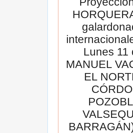
Proyecció
HORQUERA
galardona
internacionale
Lunes 11 
MANUEL VAC
EL NORT
CÓRDOB
POZOBL
VALSEQUIL
BARRAGÁN).T