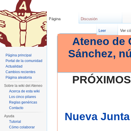
Página
Discusión
Leer
Ver có
Ateneo de 
Sánchez, n
Página principal
Portal de la comunidad
Actualidad
Cambios recientes
PRÓXIMOS
Página aleatoria
Sobre la wiki del Ateneo
Acerca de esta wiki
Los cinco pilares
Reglas genéricas
Contacto
Nueva Junta 
Ayuda
Tutorial
Cómo colaborar