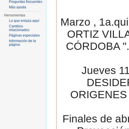
Preguntas frecuentes
Más ayuda
Herramientas
Marzo , 1a.qu
Lo que enlaza aquí
Cambios
relacionados
ORTIZ VILL
Páginas especiales
Información de la
CÓRDOBA ". 
página
Jueves 11
DESIDE
ORIGENES 
Finales de ab