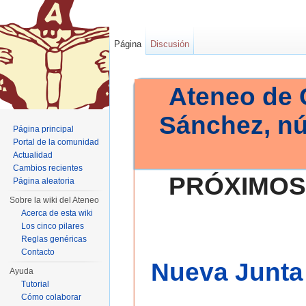
Página
Discusión
Ateneo de 
Sánchez, n
Página principal
Portal de la comunidad
Actualidad
Cambios recientes
PRÓXIMOS
Página aleatoria
Sobre la wiki del Ateneo
Acerca de esta wiki
Los cinco pilares
Reglas genéricas
Contacto
Nueva Junta 
Ayuda
Tutorial
Cómo colaborar