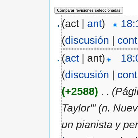
(act |
ant
)
18:
(
discusión
|
cont
(
act
| ant)
18:
(
discusión
|
cont
(+2588)
‎
. .
(Pági
Taylor''' (n. Nue
un pianista y p