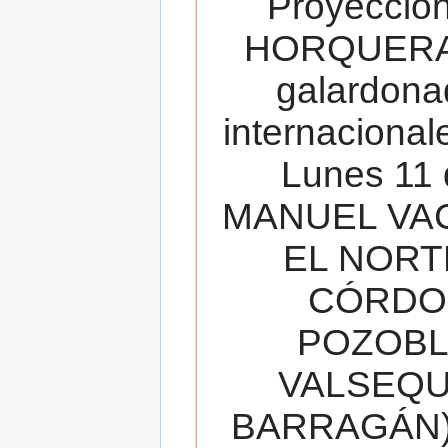
Proyecció
HORQUERA
galardona
internacionale
Lunes 11 
MANUEL VAC
EL NORT
CÓRDOB
POZOBL
VALSEQUIL
BARRAGÁN).T