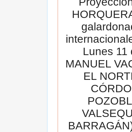
Proyecció
HORQUERA
galardona
internacionale
Lunes 11 
MANUEL VAC
EL NORT
CÓRDOB
POZOBL
VALSEQUIL
BARRAGÁN).T