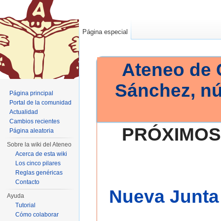
Página especial
Ateneo de 
Sánchez, n
Página principal
Portal de la comunidad
Actualidad
Cambios recientes
PRÓXIMOS
Página aleatoria
Sobre la wiki del Ateneo
Acerca de esta wiki
Los cinco pilares
Reglas genéricas
Contacto
Nueva Junta 
Ayuda
Tutorial
Cómo colaborar