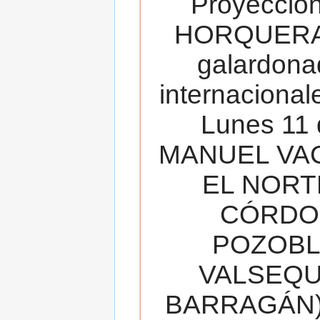
Proyecció
HORQUERA
galardona
internacionale
Lunes 11 
MANUEL VAC
EL NORT
CÓRDOB
POZOBL
VALSEQUIL
BARRAGÁN).T