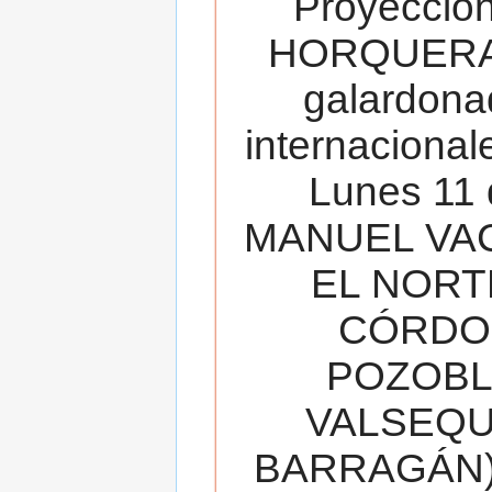
Proyecció
HORQUERA
galardona
internacionale
Lunes 11 
MANUEL VAC
EL NORT
CÓRDOB
POZOBL
VALSEQUIL
BARRAGÁN).T