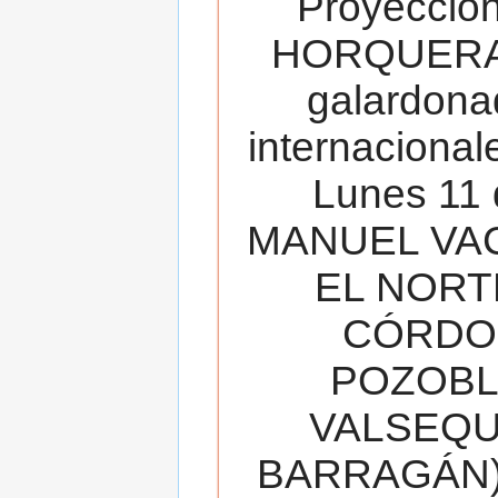
Proyecció
HORQUERA
galardona
internacionale
Lunes 11 
MANUEL VAC
EL NORT
CÓRDOB
POZOBL
VALSEQUIL
BARRAGÁN).T