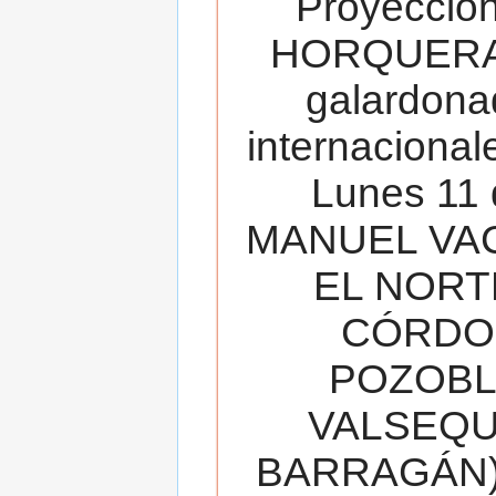
Proyecció
HORQUERA
galardona
internacionale
Lunes 11 
MANUEL VAC
EL NORT
CÓRDOB
POZOBL
VALSEQUIL
BARRAGÁN).T