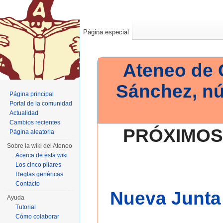
Página especial
Ateneo de 
Sánchez, n
Página principal
Portal de la comunidad
Actualidad
Cambios recientes
PRÓXIMOS
Página aleatoria
Sobre la wiki del Ateneo
Acerca de esta wiki
Los cinco pilares
Reglas genéricas
Contacto
Nueva Junta 
Ayuda
Tutorial
Cómo colaborar