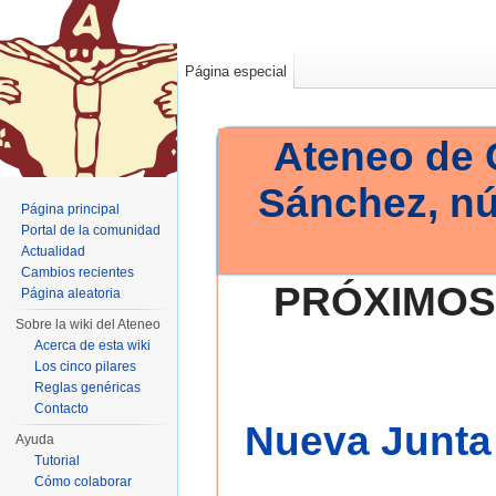
Página especial
Ateneo de 
Sánchez, n
Página principal
Portal de la comunidad
Actualidad
Cambios recientes
PRÓXIMOS
Página aleatoria
Sobre la wiki del Ateneo
Acerca de esta wiki
Los cinco pilares
Reglas genéricas
Contacto
Nueva Junta 
Ayuda
Tutorial
Cómo colaborar