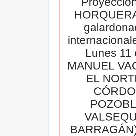
Proyecció
HORQUERA
galardona
internacionale
Lunes 11 
MANUEL VAC
EL NORT
CÓRDOB
POZOBL
VALSEQUIL
BARRAGÁN).T