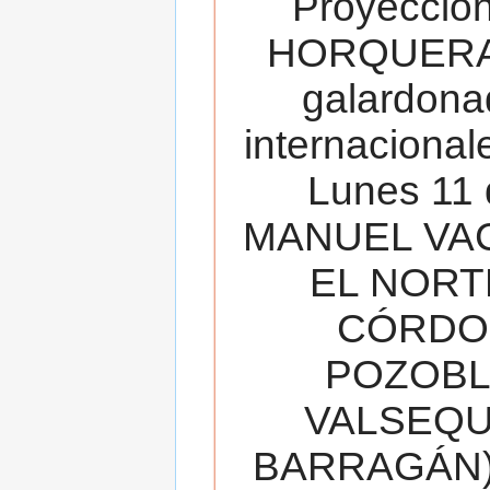
Proyecció
HORQUERA
galardona
internacionale
Lunes 11 
MANUEL VAC
EL NORT
CÓRDOB
POZOBL
VALSEQUIL
BARRAGÁN).T