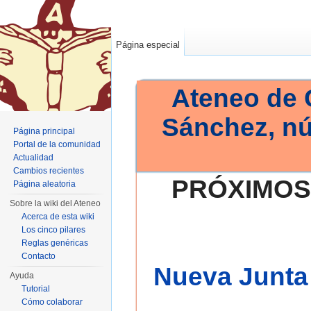
Página especial
Ateneo de 
Sánchez, n
Página principal
Portal de la comunidad
Actualidad
Cambios recientes
PRÓXIMOS
Página aleatoria
Sobre la wiki del Ateneo
Acerca de esta wiki
Los cinco pilares
Reglas genéricas
Contacto
Nueva Junta 
Ayuda
Tutorial
Cómo colaborar