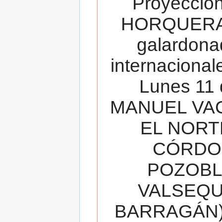
Proyecció
HORQUERA
galardona
internacionale
Lunes 11 
MANUEL VAC
EL NORT
CÓRDOB
POZOBL
VALSEQUIL
BARRAGÁN).T