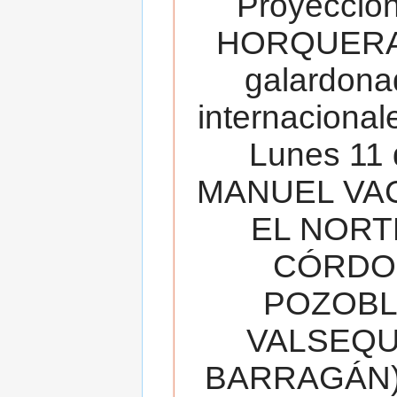
Proyecció
HORQUERA
galardona
internacionale
Lunes 11 
MANUEL VAC
EL NORT
CÓRDOB
POZOBL
VALSEQUIL
BARRAGÁN).T