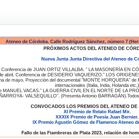
Ateneo de Córdoba. Calle Rodríguez Sánchez, número 7 (Her
PRÓXIMOS ACTOS DEL ATENEO DE CÓR
Nueva Junta Junta Directiva del Ateneo de 
a. Conferencia de JUAN ORTIZ VILLALBA. " LA MASONERÍA EN CÓRD
de abril. Conferencia de DESIDERIO VAQUERIZO." LOS ORIGENE
semana de mayo. Proyección del documental "MONTE HORQUERA" de
internacionales (Italia, India, Holanda etc,)
cia de MANUEL VACAS." LA GUERRA CIVIL EN EL NORTE DE L
ÑARROYA- VALSEQUILLO". (Presenta Antonio BARRAGÁN).Todos los
CONVOCADOS LOS PREMIOS DEL ATENEO D
XI Premio de Relato Rafael Mir
.
XXXIX Premio de Poesía Juan Bernier
.
IX Premio Agustín Gómez de Flamenco Ateneo d
Fallo de las Fiambreras de Plata 2023, relación de h