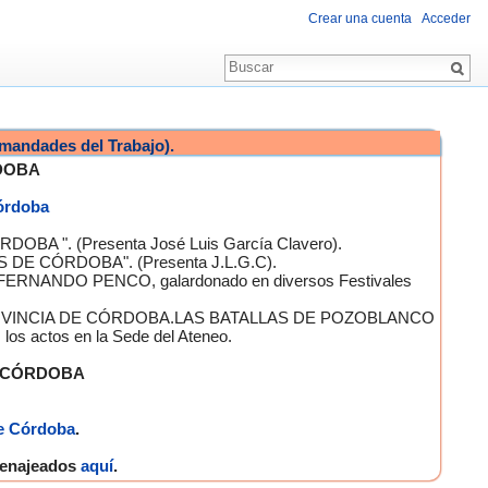
Crear una cuenta
Acceder
mandades del Trabajo).
DOBA
Córdoba
OBA ". (Presenta José Luis García Clavero).
S DE CÓRDOBA". (Presenta J.L.G.C).
 FERNANDO PENCO, galardonado en diversos Festivales
A PROVINCIA DE CÓRDOBA.LAS BATALLAS DE POZOBLANCO
 actos en la Sede del Ateneo.
E CÓRDOBA
e Córdoba
.
omenajeados
aquí
.