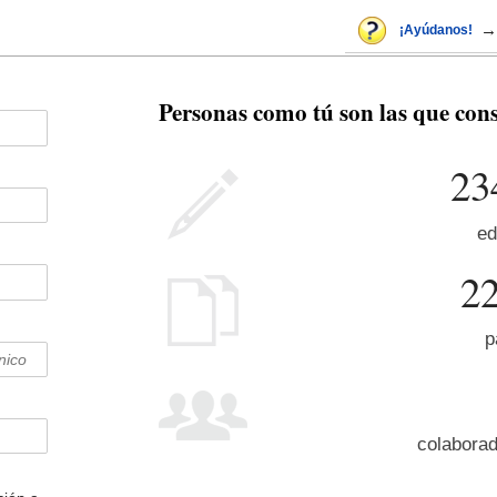
→
¡Ayúdanos!
Personas como tú son las que con
23
ed
2
p
colaborad