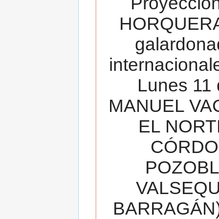
Proyecció
HORQUERA
galardona
internacionale
Lunes 11 
MANUEL VAC
EL NORT
CÓRDOB
POZOBL
VALSEQUIL
BARRAGÁN).T