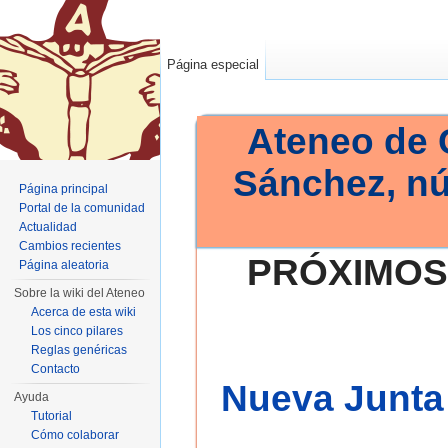
Página especial
Ateneo de 
Sánchez, n
Página principal
Portal de la comunidad
Actualidad
Cambios recientes
PRÓXIMOS
Página aleatoria
Sobre la wiki del Ateneo
Acerca de esta wiki
Los cinco pilares
Reglas genéricas
Contacto
Nueva Junta 
Ayuda
Tutorial
Cómo colaborar