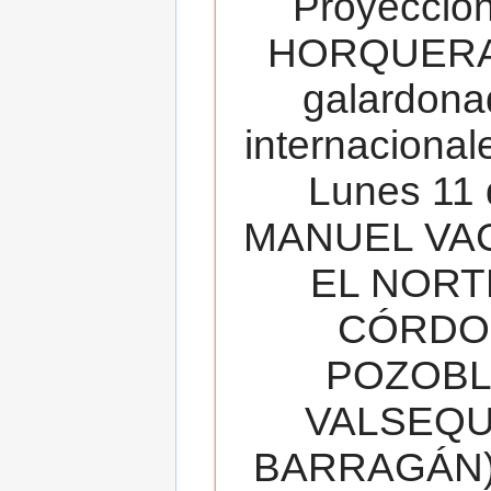
Proyecció
HORQUERA
galardona
internacionale
Lunes 11 
MANUEL VAC
EL NORT
CÓRDOB
POZOBL
VALSEQUIL
BARRAGÁN).T