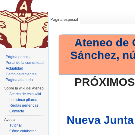
Página especial
Ateneo de 
Sánchez, n
Página principal
Portal de la comunidad
Actualidad
Cambios recientes
PRÓXIMOS
Página aleatoria
Sobre la wiki del Ateneo
Acerca de esta wiki
Los cinco pilares
Reglas genéricas
Contacto
Nueva Junta 
Ayuda
Tutorial
Cómo colaborar