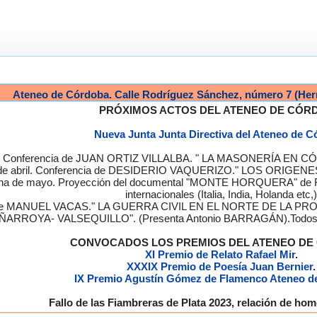
Ateneo de Córdoba. Calle Rodríguez Sánchez, número 7 (Her
PRÓXIMOS ACTOS DEL ATENEO DE CÓR
Nueva Junta Junta Directiva del Ateneo de 
a. Conferencia de JUAN ORTIZ VILLALBA. " LA MASONERÍA EN CÓRD
de abril. Conferencia de DESIDERIO VAQUERIZO." LOS ORIGENE
semana de mayo. Proyección del documental "MONTE HORQUERA" de
internacionales (Italia, India, Holanda etc,)
cia de MANUEL VACAS." LA GUERRA CIVIL EN EL NORTE DE L
ÑARROYA- VALSEQUILLO". (Presenta Antonio BARRAGÁN).Todos los
CONVOCADOS LOS PREMIOS DEL ATENEO D
XI Premio de Relato Rafael Mir
.
XXXIX Premio de Poesía Juan Bernier
.
IX Premio Agustín Gómez de Flamenco Ateneo d
Fallo de las Fiambreras de Plata 2023, relación de h