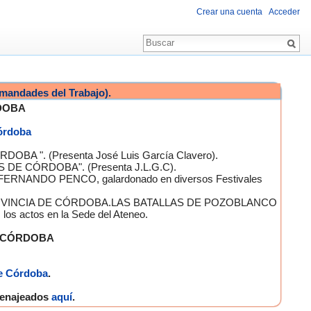
Crear una cuenta
Acceder
mandades del Trabajo).
DOBA
Córdoba
OBA ". (Presenta José Luis García Clavero).
S DE CÓRDOBA". (Presenta J.L.G.C).
 FERNANDO PENCO, galardonado en diversos Festivales
A PROVINCIA DE CÓRDOBA.LAS BATALLAS DE POZOBLANCO
 actos en la Sede del Ateneo.
E CÓRDOBA
e Córdoba
.
omenajeados
aquí
.