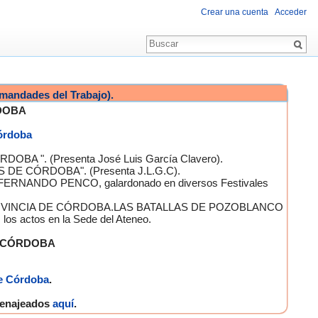
Crear una cuenta
Acceder
mandades del Trabajo).
DOBA
Córdoba
OBA ". (Presenta José Luis García Clavero).
S DE CÓRDOBA". (Presenta J.L.G.C).
 FERNANDO PENCO, galardonado en diversos Festivales
A PROVINCIA DE CÓRDOBA.LAS BATALLAS DE POZOBLANCO
 actos en la Sede del Ateneo.
E CÓRDOBA
e Córdoba
.
omenajeados
aquí
.