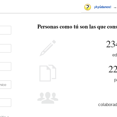
→
¡Ayúdanos!
Personas como tú son las que con
23
ed
2
p
colaborad