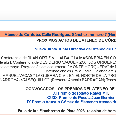
Ateneo de Córdoba. Calle Rodríguez Sánchez, número 7 (Her
PRÓXIMOS ACTOS DEL ATENEO DE CÓR
Nueva Junta Junta Directiva del Ateneo de 
a. Conferencia de JUAN ORTIZ VILLALBA. " LA MASONERÍA EN CÓRD
de abril. Conferencia de DESIDERIO VAQUERIZO." LOS ORIGENE
semana de mayo. Proyección del documental "MONTE HORQUERA" de
internacionales (Italia, India, Holanda etc,)
cia de MANUEL VACAS." LA GUERRA CIVIL EN EL NORTE DE L
ÑARROYA- VALSEQUILLO". (Presenta Antonio BARRAGÁN).Todos los
CONVOCADOS LOS PREMIOS DEL ATENEO D
XI Premio de Relato Rafael Mir
.
XXXIX Premio de Poesía Juan Bernier
.
IX Premio Agustín Gómez de Flamenco Ateneo d
Fallo de las Fiambreras de Plata 2023, relación de h