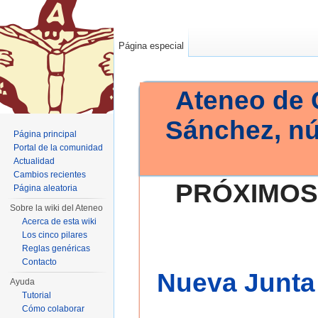
Página especial
Ateneo de 
Sánchez, n
Página principal
Portal de la comunidad
Actualidad
Cambios recientes
PRÓXIMOS
Página aleatoria
Sobre la wiki del Ateneo
Acerca de esta wiki
Los cinco pilares
Reglas genéricas
Contacto
Nueva Junta 
Ayuda
Tutorial
Cómo colaborar