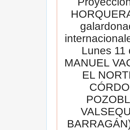
Proyecció
HORQUERA
galardona
internacionale
Lunes 11 
MANUEL VAC
EL NORT
CÓRDOB
POZOBL
VALSEQUIL
BARRAGÁN).T