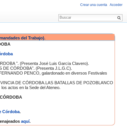
Crear una cuenta
Acceder
mandades del Trabajo).
DOBA
Córdoba
OBA ". (Presenta José Luis García Clavero).
S DE CÓRDOBA". (Presenta J.L.G.C).
 FERNANDO PENCO, galardonado en diversos Festivales
A PROVINCIA DE CÓRDOBA.LAS BATALLAS DE POZOBLANCO
 actos en la Sede del Ateneo.
E CÓRDOBA
e Córdoba
.
omenajeados
aquí
.