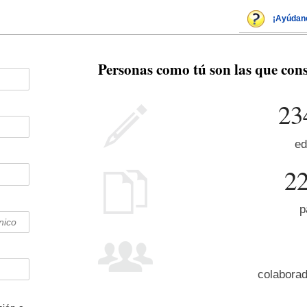
¡Ayúdan
Personas como tú son las que con
23
ed
2
p
colaborad