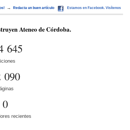
→
os!
Redacta un buen artículo
Estamos en Facebook. Visítenos
struyen Ateneo de Córdoba.
4 645
iciones
2 090
áginas
0
ores recientes