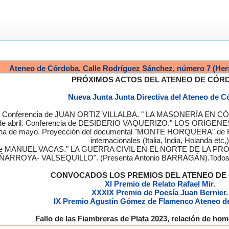
Ateneo de Córdoba. Calle Rodríguez Sánchez, número 7 (Her
PRÓXIMOS ACTOS DEL ATENEO DE CÓR
Nueva Junta Junta Directiva del Ateneo de 
a. Conferencia de JUAN ORTIZ VILLALBA. " LA MASONERÍA EN CÓRD
de abril. Conferencia de DESIDERIO VAQUERIZO." LOS ORIGENE
semana de mayo. Proyección del documental "MONTE HORQUERA" de
internacionales (Italia, India, Holanda etc,)
cia de MANUEL VACAS." LA GUERRA CIVIL EN EL NORTE DE L
ÑARROYA- VALSEQUILLO". (Presenta Antonio BARRAGÁN).Todos los
CONVOCADOS LOS PREMIOS DEL ATENEO D
XI Premio de Relato Rafael Mir
.
XXXIX Premio de Poesía Juan Bernier
.
IX Premio Agustín Gómez de Flamenco Ateneo d
Fallo de las Fiambreras de Plata 2023, relación de h