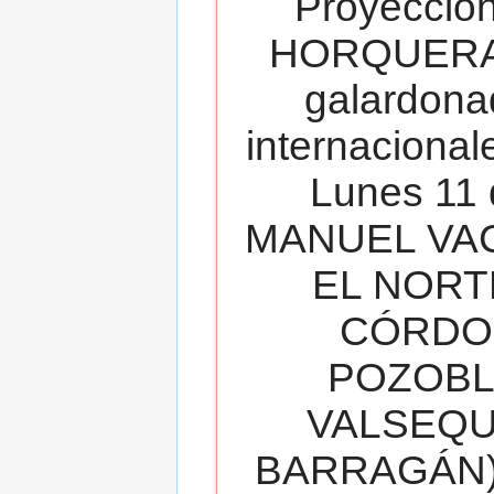
Proyecció
HORQUERA
galardona
internacionale
Lunes 11 
MANUEL VAC
EL NORT
CÓRDOB
POZOBL
VALSEQUIL
BARRAGÁN).T