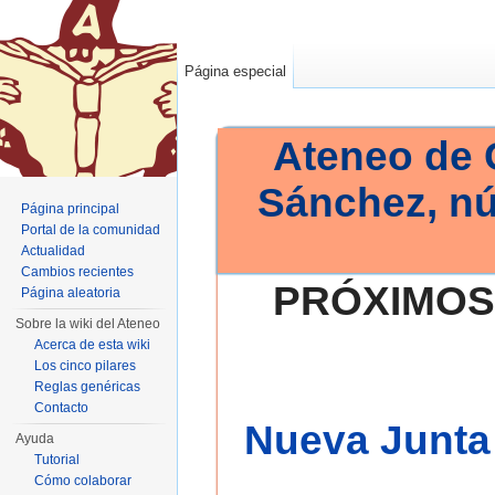
Página especial
Ateneo de 
Sánchez, n
Página principal
Portal de la comunidad
Actualidad
Cambios recientes
PRÓXIMOS
Página aleatoria
Sobre la wiki del Ateneo
Acerca de esta wiki
Los cinco pilares
Reglas genéricas
Contacto
Nueva Junta 
Ayuda
Tutorial
Cómo colaborar