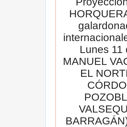
Proyecció
HORQUERA
galardona
internacionale
Lunes 11 
MANUEL VAC
EL NORT
CÓRDOB
POZOBL
VALSEQUIL
BARRAGÁN).T