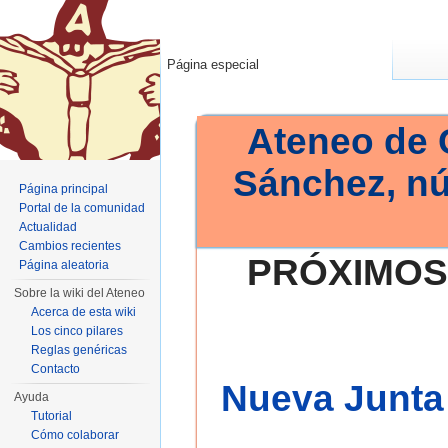
Página especial
Ateneo de 
Sánchez, n
Página principal
Portal de la comunidad
Actualidad
Cambios recientes
PRÓXIMOS
Página aleatoria
Sobre la wiki del Ateneo
Acerca de esta wiki
Los cinco pilares
Reglas genéricas
Contacto
Nueva Junta 
Ayuda
Tutorial
Cómo colaborar