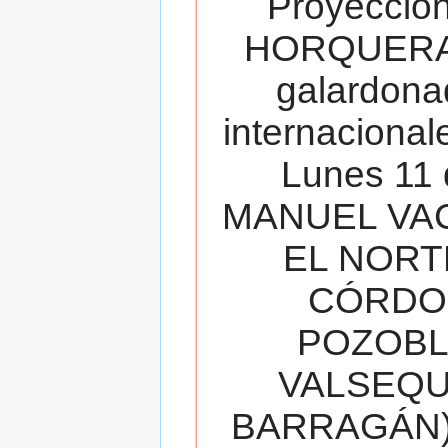
Proyecció
HORQUERA
galardona
internacionale
Lunes 11 
MANUEL VAC
EL NORT
CÓRDOB
POZOBL
VALSEQUIL
BARRAGÁN).T