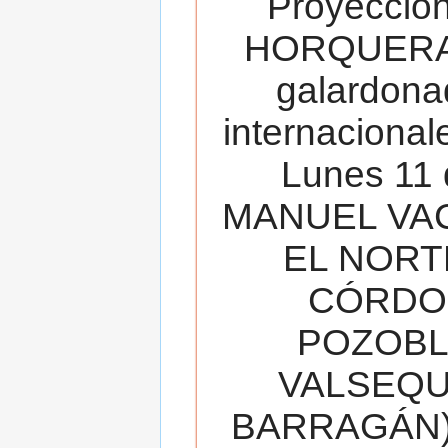
Proyecció
HORQUERA
galardona
internacionale
Lunes 11 
MANUEL VAC
EL NORT
CÓRDOB
POZOBL
VALSEQUIL
BARRAGÁN).T