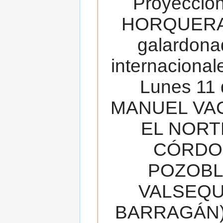
Proyecció
HORQUERA
galardona
internacionale
Lunes 11 
MANUEL VAC
EL NORT
CÓRDOB
POZOBL
VALSEQUIL
BARRAGÁN).T