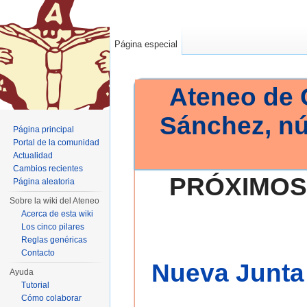
Página especial
Ateneo de 
Sánchez, n
Página principal
Portal de la comunidad
Actualidad
Cambios recientes
PRÓXIMOS
Página aleatoria
Sobre la wiki del Ateneo
Acerca de esta wiki
Los cinco pilares
Reglas genéricas
Contacto
Nueva Junta 
Ayuda
Tutorial
Cómo colaborar